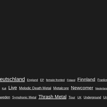
eutschland
Finnland
Frankr
England
EP
female fronted
Finland
Live
Newcomer
Metalcore
Melodic Death Metal
Kult
Niederlan
Thrash Metal
weden
Tour
Symphonic Metal
Underground
Un
UK