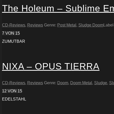
The Holeum – Sublime E
CD-Reviews
,
Reviews
Genre:
Post Metal
,
Sludge Doom
Label
7
VON 15
ZUMUTBAR
NIXA – OPUS TIERRA
CD-Reviews
,
Reviews
Genre:
Doom
,
Doom Metal
,
Sludge
,
Sl
12
VON 15
EDELSTAHL