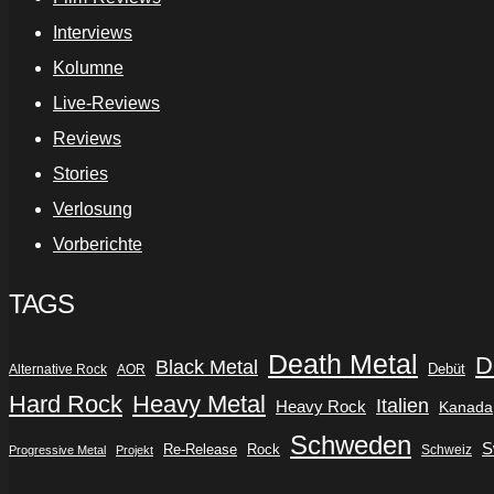
Interviews
Kolumne
Live-Reviews
Reviews
Stories
Verlosung
Vorberichte
TAGS
Death Metal
D
Black Metal
Debüt
Alternative Rock
AOR
Hard Rock
Heavy Metal
Italien
Heavy Rock
Kanada
Schweden
S
Re-Release
Rock
Schweiz
Progressive Metal
Projekt