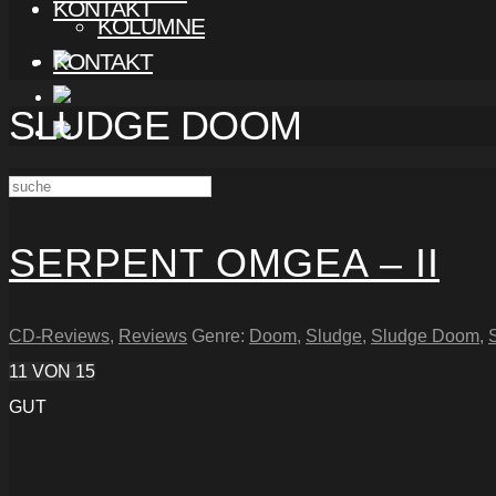
KONTAKT
KOLUMNE
KONTAKT
SLUDGE DOOM
SERPENT OMGEA – II
CD-Reviews
,
Reviews
Genre:
Doom
,
Sludge
,
Sludge Doom
,
11
VON 15
GUT