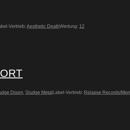
bel-Vertrieb:
Aesthetic Death
Wertung:
12
FORT
udge Doom
,
Sludge Metal
Label-Vertrieb:
Relapse Records/Me