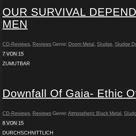
OUR SURVIVAL DEPENDS
MEN
CD-Reviews
,
Reviews
Genre:
Doom Metal
,
Sludge
,
Sludge 
7
VON 15
ZUMUTBAR
Downfall Of Gaia- Ethic O
CD-Reviews
,
Reviews
Genre:
Atmospheric Black Metal
,
Slud
8
VON 15
DURCHSCHNITTLICH