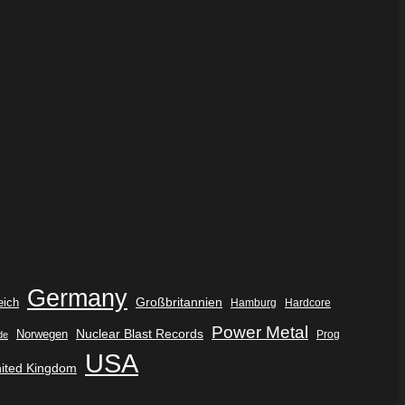
Germany
eich
Großbritannien
Hamburg
Hardcore
Power Metal
Nuclear Blast Records
Norwegen
de
Prog
USA
ited Kingdom