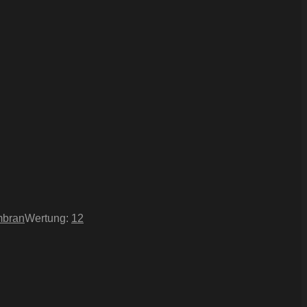
mbran
Wertung:
12