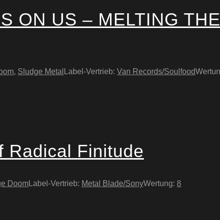
 ON US – MELTING THE
Doom
,
Sludge Metal
Label-Vertrieb:
Van Records/Soulfood
Wertu
f Radical Finitude
ge Doom
Label-Vertrieb:
Metal Blade/Sony
Wertung:
8