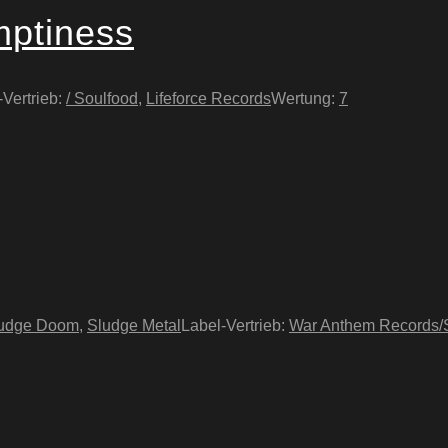
mptiness
-Vertrieb:
/ Soulfood
,
Lifeforce Records
Wertung:
7
udge Doom
,
Sludge Metal
Label-Vertrieb:
War Anthem Records/