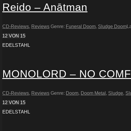
Reido – Anātman
CD-Reviews
,
Reviews
Genre:
Funeral Doom
,
Sludge Doom
La
12
VON 15
EDELSTAHL
MONOLORD – NO COM
CD-Reviews
,
Reviews
Genre:
Doom
,
Doom Metal
,
Sludge
,
Sl
12
VON 15
EDELSTAHL