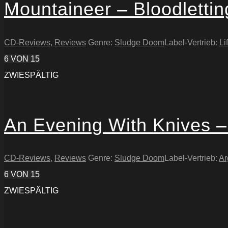
Mountaineer – Bloodlettin
CD-Reviews
,
Reviews
Genre:
Sludge Doom
Label-Vertrieb:
Li
6
VON 15
ZWIESPÄLTIG
An Evening With Knives –
CD-Reviews
,
Reviews
Genre:
Sludge Doom
Label-Vertrieb:
Ar
6
VON 15
ZWIESPÄLTIG