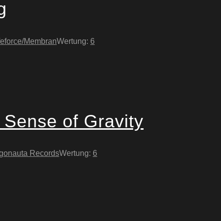
g
feforce/Membran
Wertung:
6
 Sense of Gravity
gonauta Records
Wertung:
6