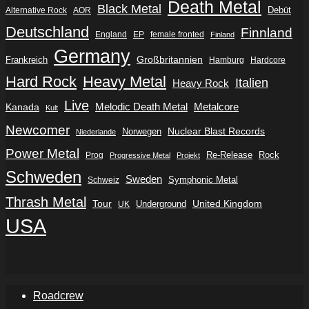
Death Metal
Black Metal
Debüt
Alternative Rock
AOR
Deutschland
Finnland
England
EP
female fronted
Finland
Germany
Frankreich
Großbritannien
Hamburg
Hardcore
Hard Rock
Heavy Metal
Italien
Heavy Rock
Live
Metalcore
Kanada
Melodic Death Metal
Kult
Newcomer
Nuclear Blast Records
Norwegen
Niederlande
Power Metal
Re-Release
Rock
Prog
Progressive Metal
Projekt
Schweden
Sweden
Symphonic Metal
Schweiz
Thrash Metal
Tour
Underground
United Kingdom
UK
USA
Roadcrew