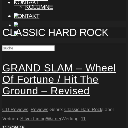
KONTAKT
KOLUMNE
KONTAKT
CLASSIC HARD ROCK
GRAND SLAM – Wheel
Of Fortune / Hit The
Ground – Revised
CD-Reviews
,
Reviews
Genre:
Classic Hard Rock
Label-
Vertrieb:
Silver Lining/Warner
Wertung:
11
11
VON 15