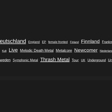
eutschland
Finnland
Frankr
England
EP
female fronted
Finland
Live
Newcomer
Metalcore
Melodic Death Metal
Kult
Niederlan
Thrash Metal
weden
Tour
Symphonic Metal
Underground
Un
UK