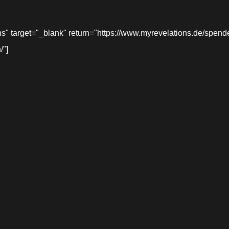
target="_blank" return="https://www.myrevelations.de/spende-
/"]