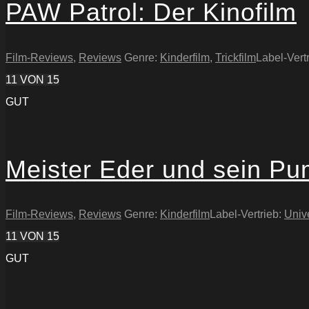
PAW Patrol: Der Kinofilm
Film-Reviews
,
Reviews
Genre:
Kinderfilm
,
Trickfilm
Label-Vert
11
VON 15
GUT
Meister Eder und sein Pu
Film-Reviews
,
Reviews
Genre:
Kinderfilm
Label-Vertrieb:
Univ
11
VON 15
GUT