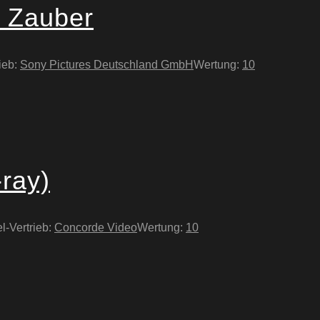
e Zauber
ieb:
Sony Pictures Deutschland GmbH
Wertung:
10
-ray)
l-Vertrieb:
Concorde Video
Wertung:
10