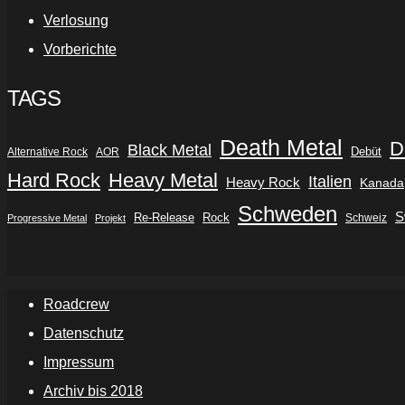
Verlosung
Vorberichte
TAGS
Death Metal
D
Black Metal
Debüt
Alternative Rock
AOR
Hard Rock
Heavy Metal
Italien
Heavy Rock
Kanada
Schweden
S
Re-Release
Rock
Schweiz
Progressive Metal
Projekt
Roadcrew
Datenschutz
Impressum
Archiv bis 2018