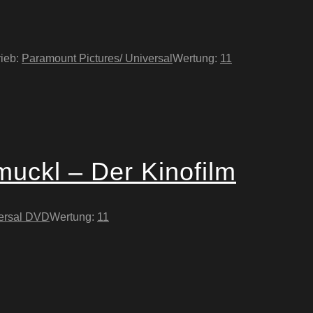
rieb:
Paramount Pictures/ Universal
Wertung:
11
muckl – Der Kinofilm
ersal DVD
Wertung:
11