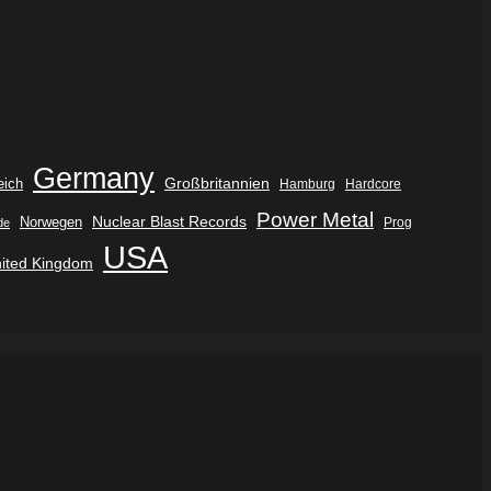
Germany
eich
Großbritannien
Hamburg
Hardcore
Power Metal
Nuclear Blast Records
Norwegen
de
Prog
USA
ited Kingdom