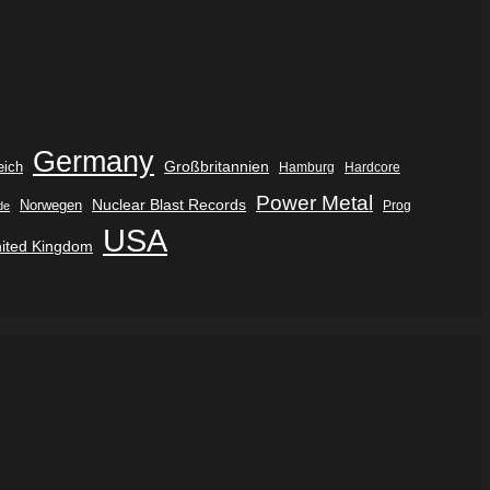
Germany
eich
Großbritannien
Hamburg
Hardcore
Power Metal
Nuclear Blast Records
Norwegen
de
Prog
USA
ited Kingdom