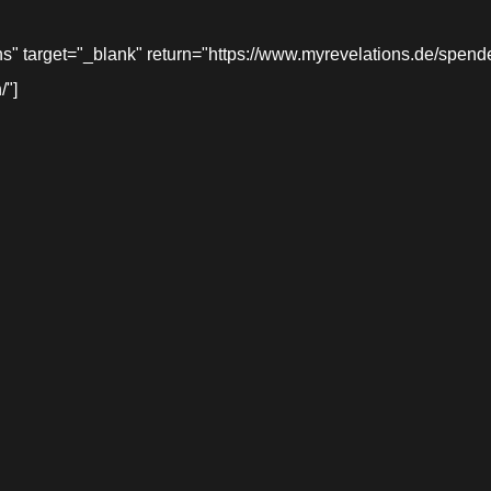
target="_blank" return="https://www.myrevelations.de/spende-
/"]