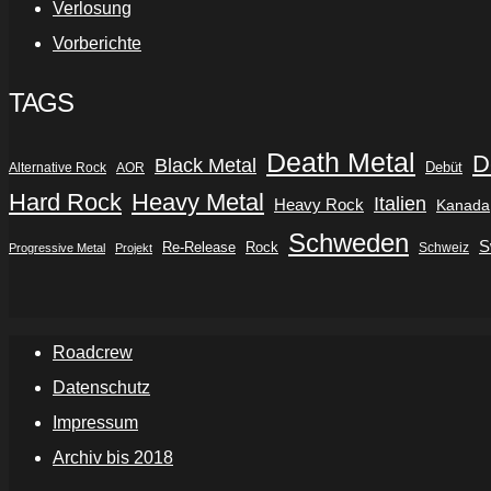
Verlosung
Vorberichte
TAGS
Death Metal
D
Black Metal
Debüt
Alternative Rock
AOR
Hard Rock
Heavy Metal
Italien
Heavy Rock
Kanada
Schweden
S
Re-Release
Rock
Schweiz
Progressive Metal
Projekt
Roadcrew
Datenschutz
Impressum
Archiv bis 2018