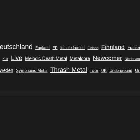
eutschland
Finnland
Frankr
England
EP
female fronted
Finland
Live
Newcomer
Metalcore
Melodic Death Metal
Kult
Niederlan
Thrash Metal
weden
Tour
Symphonic Metal
Underground
Un
UK