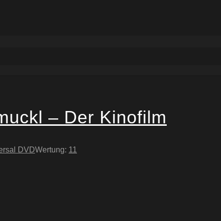
muckl – Der Kinofilm
ersal DVD
Wertung:
11