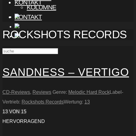
KONTAKT
KOLUMNE
KONTAKT
ROCKSHOTS RECORDS
SANDNESS – VERTIGO
CD-Reviews
,
Reviews
Genre:
Melodic Hard Rock
Label-
Vertrieb:
Rockshots Records
Wertung:
13
13
VON 15
HERVORRAGEND