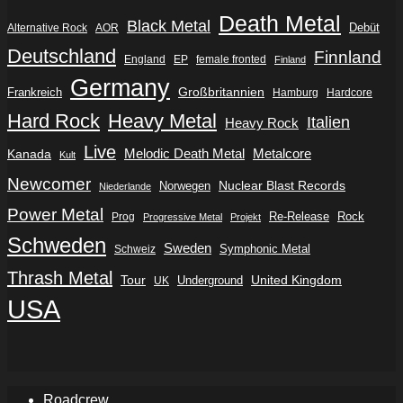
Death Metal
Black Metal
Debüt
Alternative Rock
AOR
Deutschland
Finnland
England
EP
female fronted
Finland
Germany
Frankreich
Großbritannien
Hamburg
Hardcore
Hard Rock
Heavy Metal
Italien
Heavy Rock
Live
Metalcore
Kanada
Melodic Death Metal
Kult
Newcomer
Nuclear Blast Records
Norwegen
Niederlande
Power Metal
Re-Release
Rock
Prog
Progressive Metal
Projekt
Schweden
Sweden
Symphonic Metal
Schweiz
Thrash Metal
Tour
Underground
United Kingdom
UK
USA
Roadcrew