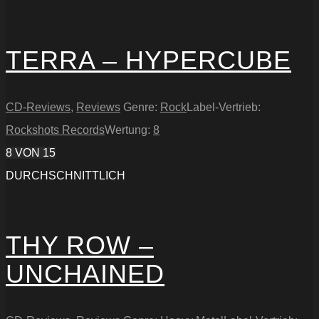
TERRA – HYPERCUBE
CD-Reviews
,
Reviews
Genre:
Rock
Label-Vertrieb:
Rockshots Records
Wertung:
8
8
VON 15
DURCHSCHNITTLICH
THY ROW –
UNCHAINED