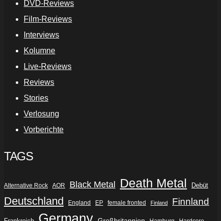
DVD-Reviews
Film-Reviews
Interviews
Kolumne
Live-Reviews
Reviews
Stories
Verlosung
Vorberichte
TAGS
Death Metal
Black Metal
Debüt
Alternative Rock
AOR
Deutschland
Finnland
England
EP
female fronted
Finland
Germany
Frankreich
Großbritannien
Hamburg
Hardcore