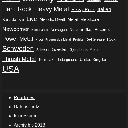
Hard Rock
Heavy Metal
Italien
Heavy Rock
Live
Metalcore
Kanada
Melodic Death Metal
Kult
Newcomer
Nuclear Blast Records
Norwegen
Niederlande
Power Metal
Re-Release
Rock
Prog
Progressive Metal
Projekt
Schweden
Sweden
Symphonic Metal
Schweiz
Thrash Metal
Tour
Underground
United Kingdom
UK
USA
Roadcrew
Datenschutz
Impressum
Archiv bis 2018