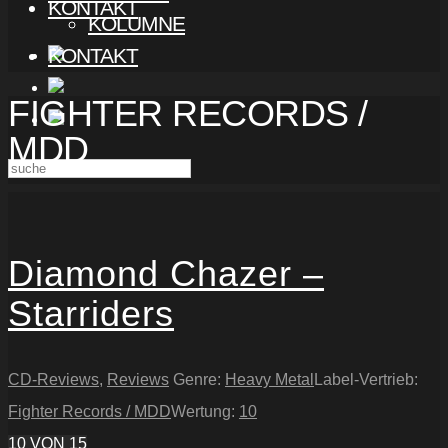
KONTAKT
KOLUMNE
KONTAKT
FIGHTER RECORDS /
MDD
Diamond Chazer –
Starriders
CD-Reviews
,
Reviews
Genre:
Heavy Metal
Label-Vertrieb:
Fighter Records / MDD
Wertung:
10
10
VON 15