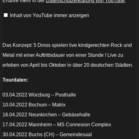
Erfahre mehr in der
Datenschutzerklärung von YouTube
.
woll’n
euch
tanzen
Inhalt von YouTube immer anzeigen
seh’n
|
Dino
Rock
für
Kinder
(Offizielles
Das Konzept: 5 Dinos spielen live kindgerechten Rock und
Musikvideo)“
von
Metal mit einer Auftrittsdauer von einer Stunde ! Live zu
YouTube
anzeigen
erleben von April bis Oktober in über 20 deutschen Städten.
Tourdaten:
03.04.2022 Würzburg – Posthalle
10.04.2022 Bochum – Matrix
16.04.2022 Neunkirchen – Gebäsehalle
17.04.2022 Mannheim – MS Connexion Complex
30.04.2022 Buchs (CH) – Gemeindesaal