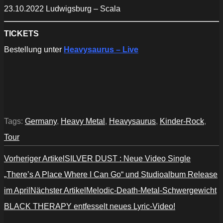
23.10.2022 Ludwigsburg – Scala
TICKETS
Bestellung unter
Heavysaurus – Live
Tags:
Germany
,
Heavy Metal
,
Heavysaurus
,
Kinder-Rock
,
Tour
Vorheriger Artikel
SILVER DUST : Neue Video Single
„There’s A Place Where I Can Go“ und Studioalbum Release
im April
Nächster Artikel
Melodic-Death-Metal-Schwergewicht
BLACK THERAPY entfesselt neues Lyric-Video!