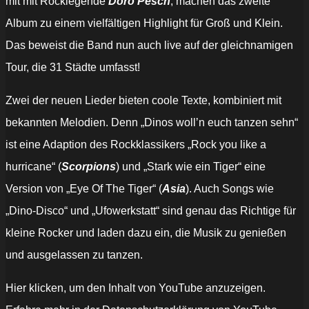
mit mit Rocklegende
Doro Pesch
, machen das zweite
Album zu einem vielfältigen Highlight für Groß und Klein.
Das beweist die Band nun auch live auf der gleichnamigen
Tour, die 31 Städte umfasst!
Zwei der neuen Lieder bieten coole Texte, kombiniert mit
bekannten Melodien. Denn „Dinos wollʼn euch tanzen sehn“
ist eine Adaption des Rockklassikers „Rock you like a
hurricane“ (
Scorpions
) und „Stark wie ein Tiger“ eine
Version von „Eye Of The Tiger“ (
Asia
). Auch Songs wie
„Dino-Disco“ und „Ufowerkstatt“ sind genau das Richtige für
kleine Rocker und laden dazu ein, die Musik zu genießen
und ausgelassen zu tanzen.
„Heavysaurus
Hier klicken, um den Inhalt von YouTube anzuzeigen.
–
Dinos