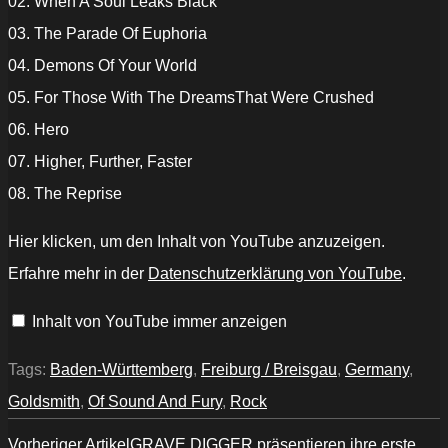
02. When A Soul Leaks Black
03. The Parade Of Euphoria
04. Demons Of Your World
05. For Those With The DreamsThat Were Crushed
06. Hero
07. Higher, Further, Faster
08. The Reprise
„GOLDSMITH
Hier klicken, um den Inhalt von YouTube anzuzeigen.
–
Hero
Erfahre mehr in der
Datenschutzerklärung von YouTube
.
(official
lyricvideo)“
von
Inhalt von YouTube immer anzeigen
YouTube
anzeigen
Tags:
Baden-Württemberg
,
Freiburg / Breisgau
,
Germany
,
Goldsmith
,
Of Sound And Fury
,
Rock
Vorheriger Artikel
GRAVE DIGGER präsentieren ihre erste