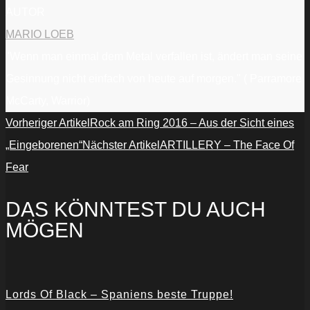
of
AUTOR
Souls“
von
MARIO LOEB
YouTube
anzeigen
"Wenn man einmal dem Metal verfallen ist, ändert man seine
Gesinnung nicht einfach von heute auf morgen." ( Parramore
McCarty, Warrior)
Vorheriger Artikel
Rock am Ring 2016 – Aus der Sicht eines
„Eingeborenen“
Nächster Artikel
ARTILLERY – The Face Of
Fear
DAS KÖNNTEST DU AUCH
MÖGEN
Lords Of Black – Spaniens beste Truppe!