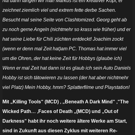
Na dann fangen wir mal! Markus ist ein kreativer Kopf, er
zeichnet ziemlich viel und extrem fette derbe Sachen.
Besucht mal seine Seite von Clashtomized. Georg geht ab
zu noch gerne Angeln (nichtmehr so krass wie früher) und er
hat seine Liebe für Chili züchten entdeckt! Joachim zockt
(wenn er denn mal Zeit hat)am PC. Thomas hat immer viel
um die Ohren, der hat keine Zeit für Hobbys (glaube ich)
Wenn er mal Zeit hat dann ist es glaub ich sein Auto Daniels
Hobby ist sich tätowieren zu lassen (der hat aber nichtmehr
viel Platz) Mein Hobby, hmm? Splatterfilme und Playstation!
Mit „Killing Tools“ (MCD) , „Beneath A Dark Mind“ ,“The
Wicked Path… ,Faces of Death „(MCD) und „Out of
Darkness“ habt ihr noch weitere ältere Werke am Start,
sind in Zukunft aus diesen Zyklus mit weiteren Re-