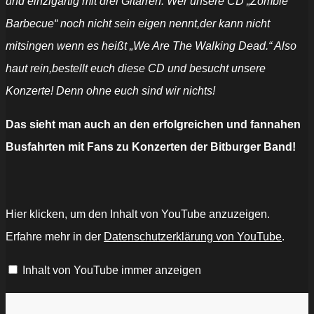
und einzigartig mit drei Gitarren. Wer unsere CD „Zombie
Barbecue“ noch nicht sein eigen nennt,der kann nicht
mitsingen wenn es heißt „We Are The Walking Dead.“ Also
haut rein,bestellt euch diese CD und besucht unsere
Konzerte! Denn ohne euch sind wir nichts!
Das sieht man auch an den erfolgreichen und fannahen
Busfahrten mit Fans zu Konzerten der Bitburger Band!
„Zombie
Hier klicken, um den Inhalt von YouTube anzuzeigen.
Style
Official
Erfahre mehr in der
Datenschutzerklärung von YouTube
.
Music
Video
-
Inhalt von YouTube immer anzeigen
Bone
Stone
Brain
-
Torment