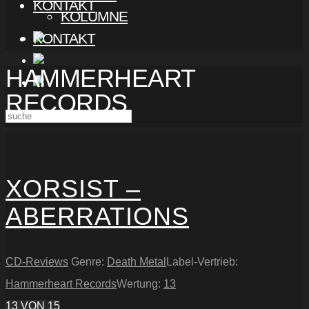
KONTAKT
KOLUMNE
KONTAKT
HAMMERHEART
RECORDS
XORSIST –
ABERRATIONS
CD-Reviews
Genre:
Death Metal
Label-Vertrieb:
Hammerheart Records
Wertung:
13
13
VON 15