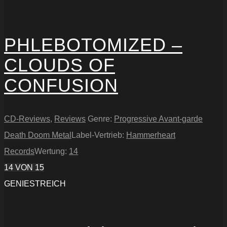
PHLEBOTOMIZED –
CLOUDS OF
CONFUSION
CD-Reviews
,
Reviews
Genre:
Progressive Avant-garde
Death Doom Metal
Label-Vertrieb:
Hammerheart
Records
Wertung:
14
14
VON 15
GENIESTREICH