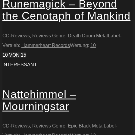
Runemagick – Beyond
the Cenotaph of Mankind
CD-Reviews
,
Reviews
Genre:
Death Doom Metal
Label-
Vertrieb:
Hammerheart Records
Wertung:
10
10
VON 15
INTERESSANT
Nattehimmel –
Mourningstar
CD-Reviews
,
Reviews
Genre:
Epic Black Metal
Label-