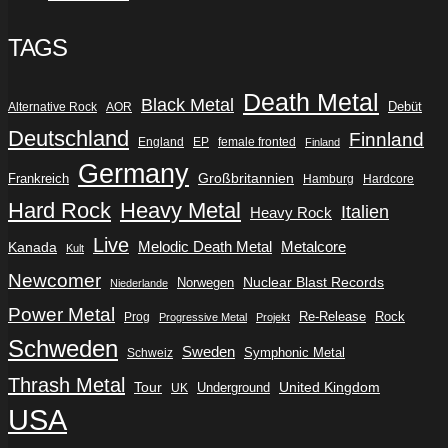
TAGS
Death Metal
Black Metal
Debüt
Alternative Rock
AOR
Deutschland
Finnland
England
EP
female fronted
Finland
Germany
Frankreich
Großbritannien
Hamburg
Hardcore
Hard Rock
Heavy Metal
Italien
Heavy Rock
Live
Metalcore
Kanada
Melodic Death Metal
Kult
Newcomer
Nuclear Blast Records
Norwegen
Niederlande
Power Metal
Re-Release
Rock
Prog
Progressive Metal
Projekt
Schweden
Sweden
Symphonic Metal
Schweiz
Thrash Metal
Tour
Underground
United Kingdom
UK
USA