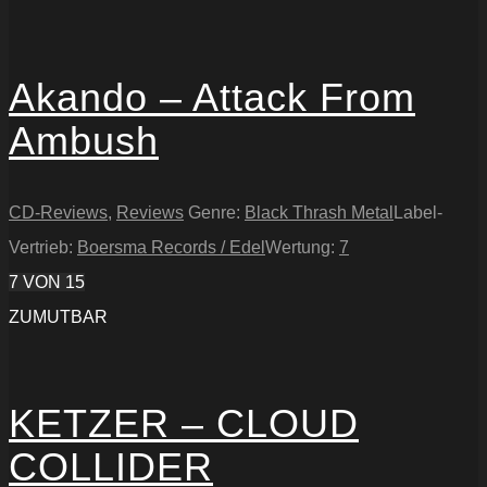
Akando – Attack From
Ambush
CD-Reviews
,
Reviews
Genre:
Black Thrash Metal
Label-
Vertrieb:
Boersma Records / Edel
Wertung:
7
7
VON 15
ZUMUTBAR
KETZER – CLOUD
COLLIDER