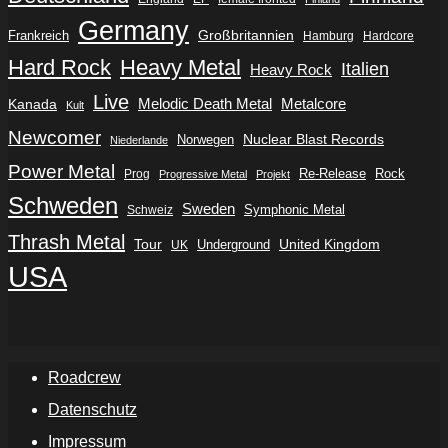
Germany
Frankreich
Großbritannien
Hamburg
Hardcore
Hard Rock
Heavy Metal
Italien
Heavy Rock
Live
Metalcore
Kanada
Melodic Death Metal
Kult
Newcomer
Nuclear Blast Records
Norwegen
Niederlande
Power Metal
Re-Release
Rock
Prog
Progressive Metal
Projekt
Schweden
Sweden
Symphonic Metal
Schweiz
Thrash Metal
Tour
Underground
United Kingdom
UK
USA
Roadcrew
Datenschutz
Impressum