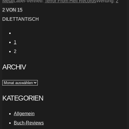
Metal
Label-Vertrieb:
Terror From Hell Records
Wertung:
2
2
VON 15
DILETTANTISCH
1
2
ARCHIV
Archiv
KATEGORIEN
Allgemein
Buch-Reviews