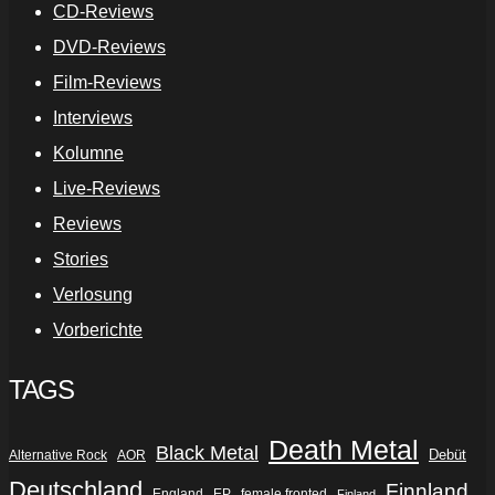
CD-Reviews
DVD-Reviews
Film-Reviews
Interviews
Kolumne
Live-Reviews
Reviews
Stories
Verlosung
Vorberichte
TAGS
Death Metal
Black Metal
Debüt
Alternative Rock
AOR
Deutschland
Finnland
England
EP
female fronted
Finland