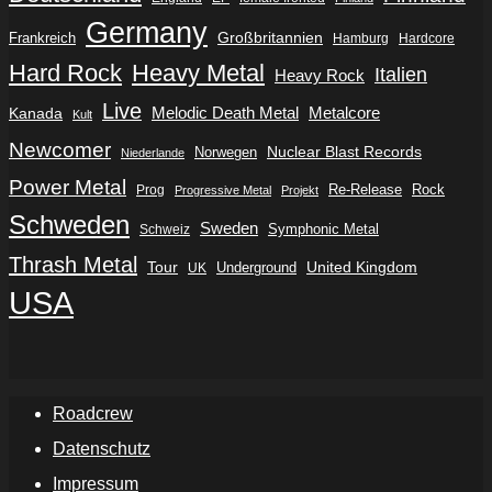
Germany
Frankreich
Großbritannien
Hamburg
Hardcore
Hard Rock
Heavy Metal
Italien
Heavy Rock
Live
Metalcore
Kanada
Melodic Death Metal
Kult
Newcomer
Nuclear Blast Records
Norwegen
Niederlande
Power Metal
Re-Release
Rock
Prog
Progressive Metal
Projekt
Schweden
Sweden
Symphonic Metal
Schweiz
Thrash Metal
Tour
Underground
United Kingdom
UK
USA
Roadcrew
Datenschutz
Impressum