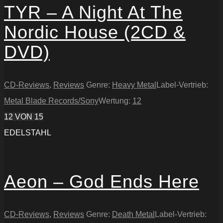
TYR – A Night At The
Nordic House (2CD &
DVD)
CD-Reviews
,
Reviews
Genre:
Heavy Metal
Label-Vertrieb:
Metal Blade Records/Sony
Wertung:
12
12
VON 15
EDELSTAHL
Aeon – God Ends Here
CD-Reviews
,
Reviews
Genre:
Death Metal
Label-Vertrieb: