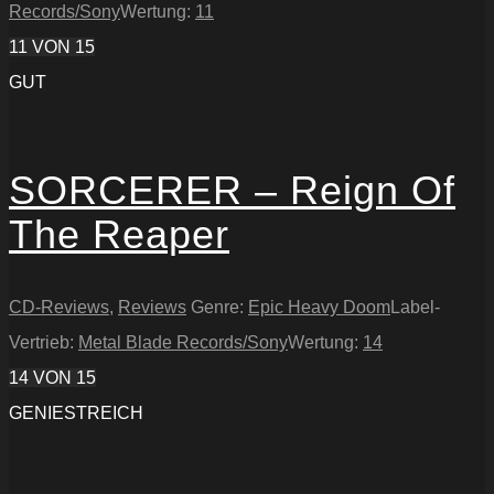
Records/Sony
Wertung:
11
11
VON 15
GUT
SORCERER – Reign Of
The Reaper
CD-Reviews
,
Reviews
Genre:
Epic Heavy Doom
Label-
Vertrieb:
Metal Blade Records/Sony
Wertung:
14
14
VON 15
GENIESTREICH