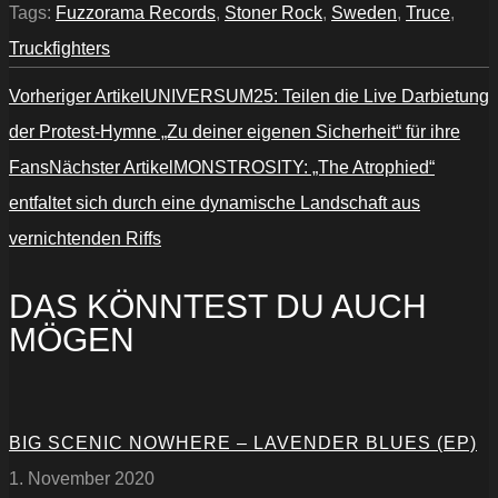
Tags:
Fuzzorama Records
,
Stoner Rock
,
Sweden
,
Truce
,
Truckfighters
Vorheriger Artikel
UNIVERSUM25: Teilen die Live Darbietung
der Protest-Hymne „Zu deiner eigenen Sicherheit“ für ihre
Fans
Nächster Artikel
MONSTROSITY: „The Atrophied“
entfaltet sich durch eine dynamische Landschaft aus
vernichtenden Riffs
DAS KÖNNTEST DU AUCH
MÖGEN
BIG SCENIC NOWHERE – LAVENDER BLUES (EP)
1. November 2020