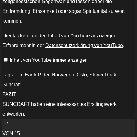
zeitgenössischen Gegenwart und lassen dabei die
Entfremdung, Einsamkeit oder sogar Spiritualität zu Wort
kommen.
„Space
Hier klicken, um den Inhalt von YouTube anzuzeigen.
Buddha“
von
Erfahre mehr in der
Datenschutzerklärung von YouTube
.
YouTube
anzeigen
Inhalt von YouTube immer anzeigen
Tags:
Flat Earth Rider
,
Norwegen
,
Oslo
,
Stoner Rock
,
Suncraft
FAZIT
SUNCRAFT haben eine interessantes Erstlingswerk
entworfen.
12
VON 15