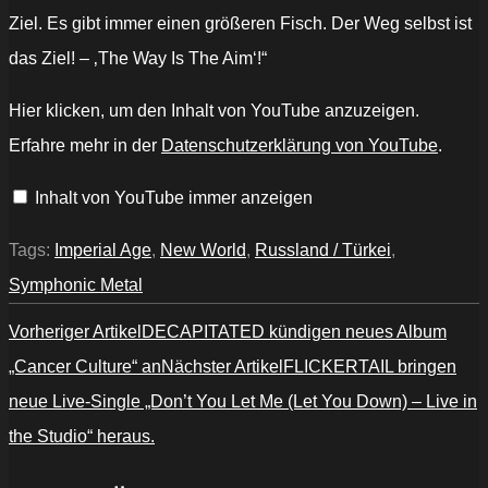
Ziel. Es gibt immer einen größeren Fisch. Der Weg selbst ist
das Ziel! – ‚The Way Is The Aim‘!“
„IMPERIAL
Hier klicken, um den Inhalt von YouTube anzuzeigen.
AGE
–
Erfahre mehr in der
Datenschutzerklärung von YouTube
.
The
Way
Is
Inhalt von YouTube immer anzeigen
The
Aim
[Official
Music
Tags:
Imperial Age
,
New World
,
Russland / Türkei
,
Video]“
von
Symphonic Metal
YouTube
anzeigen
Vorheriger Artikel
DECAPITATED kündigen neues Album
„Cancer Culture“ an
Nächster Artikel
FLICKERTAIL bringen
neue Live-Single „Don’t You Let Me (Let You Down) – Live in
the Studio“ heraus.