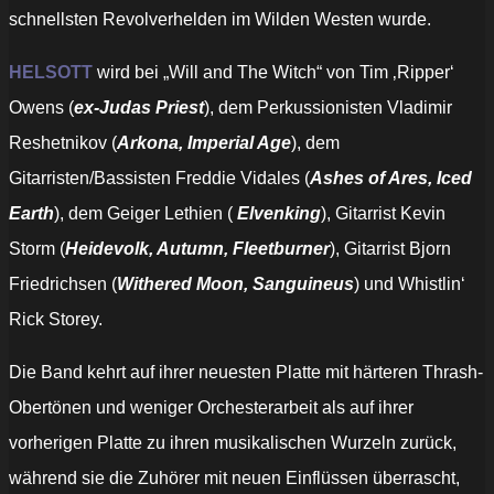
schnellsten Revolverhelden im Wilden Westen wurde.
HELSOTT
wird bei „Will and The Witch“ von Tim ‚Ripper‘
Owens (
ex-Judas Priest
), dem Perkussionisten Vladimir
Reshetnikov (
Arkona, Imperial Age
), dem
Gitarristen/Bassisten Freddie Vidales (
Ashes of Ares, Iced
Earth
), dem Geiger Lethien (
Elvenking
), Gitarrist Kevin
Storm (
Heidevolk, Autumn, Fleetburner
), Gitarrist Bjorn
Friedrichsen (
Withered Moon, Sanguineus
) und Whistlin‘
Rick Storey.
Die Band kehrt auf ihrer neuesten Platte mit härteren Thrash-
Obertönen und weniger Orchesterarbeit als auf ihrer
vorherigen Platte zu ihren musikalischen Wurzeln zurück,
während sie die Zuhörer mit neuen Einflüssen überrascht,