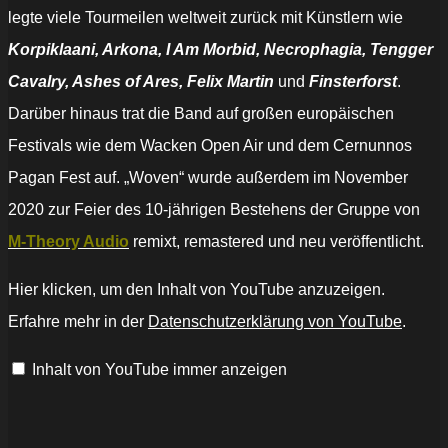
legte viele Tourmeilen weltweit zurück mit Künstlern wie
Korpiklaani, Arkona, I Am Morbid, Necrophagia, Tengger
Cavalry, Ashes of Ares, Felix Martin
und
Finsterforst
.
Darüber hinaus trat die Band auf großen europäischen
Festivals wie dem Wacken Open Air und dem Cernunnos
Pagan Fest auf. „Woven“ wurde außerdem im November
2020 zur Feier des 10-jährigen Bestehens der Gruppe von
M-Theory Audio
remixt, remastered und neu veröffentlicht.
„HELSOTT
Hier klicken, um den Inhalt von YouTube anzuzeigen.
–
Independence
Erfahre mehr in der
Datenschutzerklärung von YouTube
.
Night
(Official
Video)
Inhalt von YouTube immer anzeigen
feat.
guest
vocals
by
Tim
"Ripper"