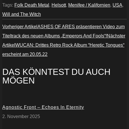
Owens“
Tags:
Folk Death Metal
,
Helsott
,
Menifee / Kalifornien
,
USA
,
von
YouTube
Will and The Witch
anzeigen
Vorheriger Artikel
ASHES OF ARES präsentieren Video zum
Titeltrack des neuen Albums „Emperors And Fools“!
Nächster
Artikel
WUCAN: Drittes Retro Rock Album “Heretic Tongues“
erscheint am 20.05.22
DAS KÖNNTEST DU AUCH
MÖGEN
Agnostic Front – Echoes In Eternity
2. November 2025