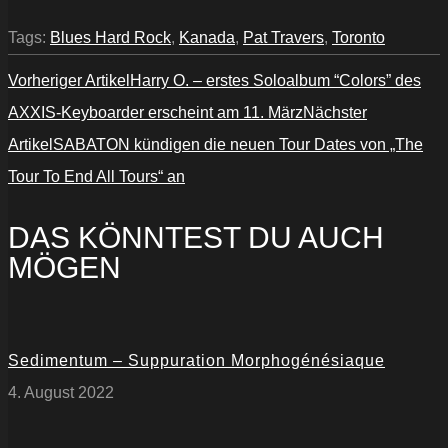
Tags:
Blues Hard Rock
,
Kanada
,
Pat Travers
,
Toronto
Vorheriger Artikel
Harry O. – erstes Soloalbum “Colors” des
AXXIS-Keyboarder erscheint am 11. März
Nächster
Artikel
SABATON kündigen die neuen Tour Dates von „The
Tour To End All Tours“ an
DAS KÖNNTEST DU AUCH
MÖGEN
Sedimentum – Suppuration Morphogénésiaque
4. August 2022