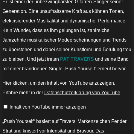
Er ist einer der unbezwingbarsten Gitarren-Slinger seiner
Generation. Eine unaufhaltsame Kraft aus kühnen Tönen,
elektrisierender Musikalität und dynamischer Performance.
Kein Wunder, dass es ihm gelungen ist, zahlreiche
Jahrzehnte musikalischer Modeerscheinungen und Trends
zu überstehen und dabei seiner Kunstform und Berufung treu
zu bleiben. Und jetzt treten
PAT TRAVERS
und seine Band
mit einer brandneuen Single „Push Yourself“ erneut hervor.
„Pat
Hier klicken, um den Inhalt von YouTube anzuzeigen.
Travers
–
Erfahre mehr in der
Datenschutzerklärung von YouTube
.
Push
Yourself
(Official
Inhalt von YouTube immer anzeigen
Music
Video)“
von
YouTube
„Push Yourself“ basiert auf Travers’ Markenzeichen Fender
anzeigen
Strat und knistert vor Intensität und Bravour. Das