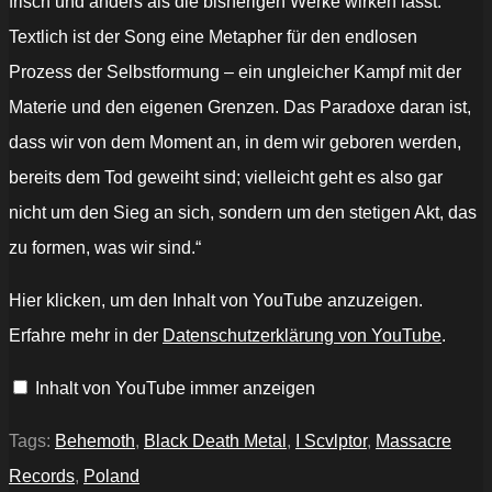
frisch und anders als die bisherigen Werke wirken lässt.
Textlich ist der Song eine Metapher für den endlosen
Prozess der Selbstformung – ein ungleicher Kampf mit der
Materie und den eigenen Grenzen. Das Paradoxe daran ist,
dass wir von dem Moment an, in dem wir geboren werden,
bereits dem Tod geweiht sind; vielleicht geht es also gar
nicht um den Sieg an sich, sondern um den stetigen Akt, das
zu formen, was wir sind.“
„BEHEMOTH
Hier klicken, um den Inhalt von YouTube anzuzeigen.
–
I,
Erfahre mehr in der
Datenschutzerklärung von YouTube
.
Scvlptor
(Official
Music
Inhalt von YouTube immer anzeigen
Video)“
von
YouTube
anzeigen
Tags:
Behemoth
,
Black Death Metal
,
I Scvlptor
,
Massacre
Records
,
Poland