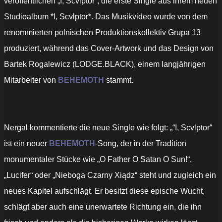
veröffentlichen „I, Scvlptor“, die erste Single aus ihrem neuen
Studioalbum *I, Scvlptor*. Das Musikvideo wurde von dem
renommierten polnischen Produktionskollektiv Grupa 13
produziert, während das Cover-Artwork und das Design von
Bartek Rogalewicz (LODGE.BLACK), einem langjährigen
Mitarbeiter von
BEHEMOTH
stammt.
Nergal kommentierte die neue Single wie folgt: „“I, Scvlptor“
ist ein neuer
BEHEMOTH
-Song, der in der Tradition
monumentaler Stücke wie „O Father O Satan O Sun!“,
„Lucifer“ oder „Nieboga Czarny Xiądz“ steht und zugleich ein
neues Kapitel aufschlägt. Er besitzt diese epische Wucht,
schlägt aber auch eine unerwartete Richtung ein, die ihn