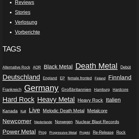
Reviews
Stories
Verlosung
Vorberichte
TAGS
Death Metal
Black Metal
Debüt
Alternative Rock
AOR
Deutschland
Finnland
England
EP
female fronted
Finland
Germany
Frankreich
Großbritannien
Hamburg
Hardcore
Hard Rock
Heavy Metal
Italien
Heavy Rock
Live
Metalcore
Kanada
Melodic Death Metal
Kult
Newcomer
Nuclear Blast Records
Norwegen
Niederlande
Power Metal
Re-Release
Rock
Prog
Progressive Metal
Projekt