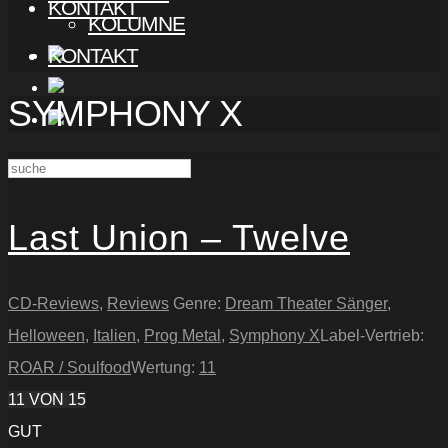
KONTAKT
KOLUMNE
KONTAKT
SYMPHONY X
Last Union – Twelve
CD-Reviews
,
Reviews
Genre:
Dream Theater Sänger
,
Helloween
,
Italien
,
Prog Metal
,
Symphony X
Label-Vertrieb:
ROAR / Soulfood
Wertung:
11
11
VON 15
GUT