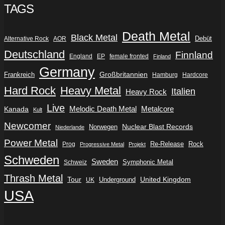
TAGS
Death Metal
Black Metal
Debüt
Alternative Rock
AOR
Deutschland
Finnland
England
EP
female fronted
Finland
Germany
Frankreich
Großbritannien
Hamburg
Hardcore
Hard Rock
Heavy Metal
Italien
Heavy Rock
Live
Metalcore
Kanada
Melodic Death Metal
Kult
Newcomer
Nuclear Blast Records
Norwegen
Niederlande
Power Metal
Re-Release
Rock
Prog
Progressive Metal
Projekt
Schweden
Sweden
Symphonic Metal
Schweiz
Thrash Metal
Tour
Underground
United Kingdom
UK
USA