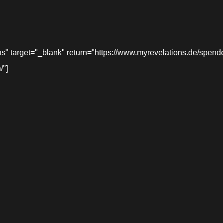
target="_blank" return="https://www.myrevelations.de/spende-
/"]