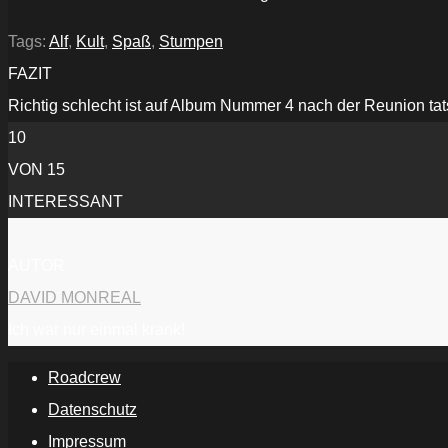
YouTube
anzeigen
Tags:
Alf
,
Kult
,
Spaß
,
Stumpen
FAZIT
Richtig schlecht ist auf Album Nummer 4 nach der Reunion tats
10
VON 15
INTERESSANT
AUTOR
DAVID MONREAL
Ich war nur einmal krank!
Roadcrew
Datenschutz
Impressum