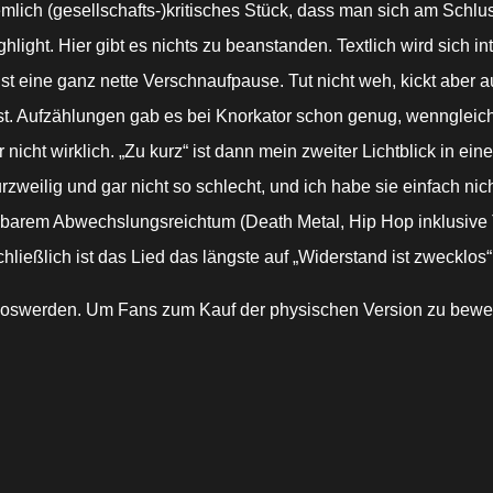
iemlich (gesellschafts-)kritisches Stück, dass man sich am Schlu
hlight. Hier gibt es nichts zu beanstanden. Textlich wird sich i
st eine ganz nette Verschnaufpause. Tut nicht weh, kickt aber a
ist. Aufzählungen gab es bei Knorkator schon genug, wenngleich
 nicht wirklich. „Zu kurz“ ist dann mein zweiter Lichtblick in 
 kurzweilig und gar nicht so schlecht, und ich habe sie einfach n
assbarem Abwechslungsreichtum (Death Metal, Hip Hop inklusive
ließlich ist das Lied das längste auf „Widerstand ist zwecklos“
s loswerden. Um Fans zum Kauf der physischen Version zu bewe