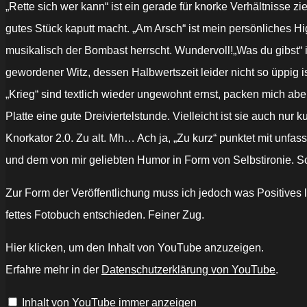
„Rette sich wer kann“ ist ein gerade für knorke Verhältnisse z
gutes Stück kaputt macht. „Am Arsch“ ist mein persönliches Hig
musikalisch der Bombast herrscht. Wundervoll!„Was du gibst“ i
gewordener Witz, dessen Halbwertszeit leider nicht so üppig 
„Krieg“ sind textlich wieder ungewohnt ernst, packen mich aber
Platte eine gute Dreiviertelstunde. Vielleicht ist sie auch nur
Knorkator 2.0. Zu alt. Mh… Ach ja, „Zu kurz“ punktet mit unf
und dem von mir geliebten Humor in Form von Selbstironie. Sch
Zur Form der Veröffentlichung muss ich jedoch was Positive
fettes Fotobuch entschieden. Feiner Zug.
„Knorkator
Hier klicken, um den Inhalt von YouTube anzuzeigen.
-
Rette
Erfahre mehr in der
Datenschutzerklärung von YouTube
.
sich
wer
kann“
Inhalt von YouTube immer anzeigen
von