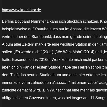
http://www.knorkator.de
Berlins Boyband Nummer 1 kann sich glücklich schätzen. Knor
beispielsweise auf Youtube auch nur im Ansatz, die letzten W
vertrete eher den Standpunkt, dass man gerade seine Liebling
Album aller Zeiten“ markierte eine wichtige Station in der Karr
sollen. „Es werde nicht“ (2011), „We Want Mohr“ (2014) und „
hatte. Besonders das 2016er Werk konnte mich nicht packen und
aber ich bin Fan der ersten Stunde, habe die Herren schon x 
dem Titel) das neunte Studioalbum und auch hier erkenne ich ni
immer kurz vorm zufriedenen „Aaaaaah“ mit einem „aber“ ausgeb
zunichte gemacht wird. „Ein Wunsch“ hat eine mehr als gewöhn
obligatorischen Coverversionen, was bei insgesamt 11 Songs m