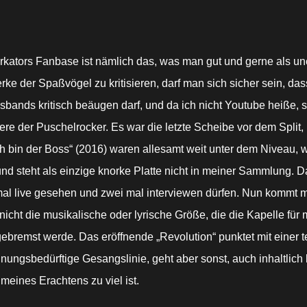
kators Fanbase ist nämlich das, was man gut und gerne als un
erke der Spaßvögel zu kritisieren, darf man sich sicher sein, d
sbands kritisch beäugen darf, und da ich nicht Youtube heiße, 
iere der Puschelrocker. Es war die letzte Scheibe vor dem Split,
Ich bin der Boss“ (2016) waren allesamt weit unter dem Niveau
 steht als einzige knorke Platte nicht in meiner Sammlung. Das 
mal live gesehen und zwei mal interviewen dürfen. Nun kommt mi
cht die musikalische oder lyrische Größe, die die Kapelle für m
remst werde. Das eröffnende „Revolution“ punktet mit einer text
ungsbedürftige Gesangslinie, geht aber sonst, auch inhaltlich 
eines Erachtens zu viel ist.