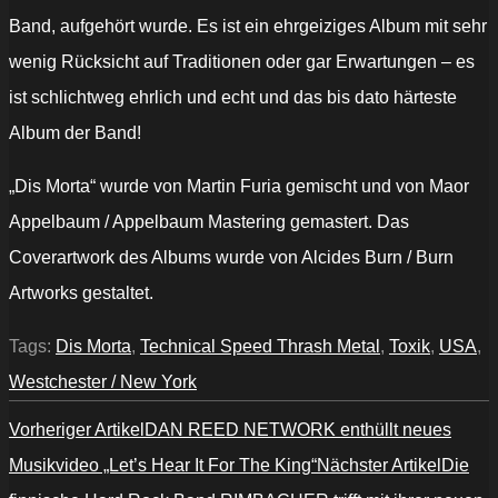
Band, aufgehört wurde. Es ist ein ehrgeiziges Album mit sehr
wenig Rücksicht auf Traditionen oder gar Erwartungen – es
ist schlichtweg ehrlich und echt und das bis dato härteste
Album der Band!
„Dis Morta“ wurde von Martin Furia gemischt und von Maor
Appelbaum / Appelbaum Mastering gemastert. Das
Coverartwork des Albums wurde von Alcides Burn / Burn
Artworks gestaltet.
Tags:
Dis Morta
,
Technical Speed Thrash Metal
,
Toxik
,
USA
,
Westchester / New York
Vorheriger Artikel
DAN REED NETWORK enthüllt neues
Musikvideo „Let’s Hear It For The King“
Nächster Artikel
Die