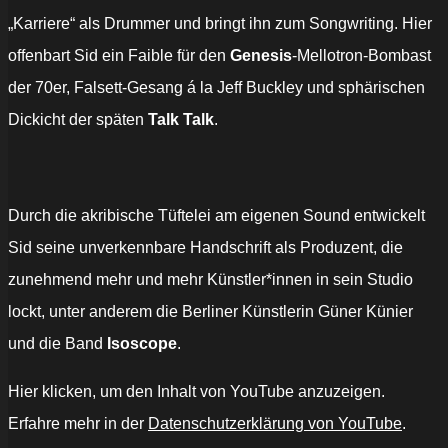
„Karriere“ als Drummer und bringt ihn zum Songwriting. Hier
offenbart Sid ein Faible für den
Genesis
-Mellotron-Bombast
der 70er, Falsett-Gesang á la Jeff Buckley und sphärischen
Dickicht der späten
Talk Talk
.
Durch die akribische Tüftelei am eigenen Sound entwickelt
Sid seine unverkennbare Handschrift als Produzent, die
zunehmend mehr und mehr Künstler*innen in sein Studio
lockt, unter anderem die Berliner Künstlerin Güner Künier
und die Band
Isoscope
.
„Ausexen“
Hier klicken, um den Inhalt von YouTube anzuzeigen.
von
YouTube
Erfahre mehr in der
Datenschutzerklärung von YouTube
.
anzeigen