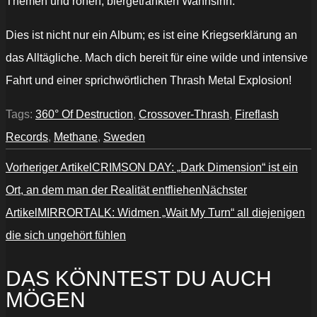
Themen und rohen, biergetränkten Wahnsinn.
Dies ist nicht nur ein Album; es ist eine Kriegserklärung an
das Alltägliche. Mach dich bereit für eine wilde und intensive
Fahrt und einer sprichwörtlichen Thrash Metal Explosion!
Tags:
360° Of Destruction
,
Crossover-Thrash
,
Fireflash
Records
,
Methane
,
Sweden
Vorheriger Artikel
CRIMSON DAY: „Dark Dimension“ ist ein
Ort, an dem man der Realität entfliehen
Nächster
Artikel
MIRRORTALK: Widmen „Wait My Turn“ all diejenigen
die sich ungehört fühlen
DAS KÖNNTEST DU AUCH
MÖGEN