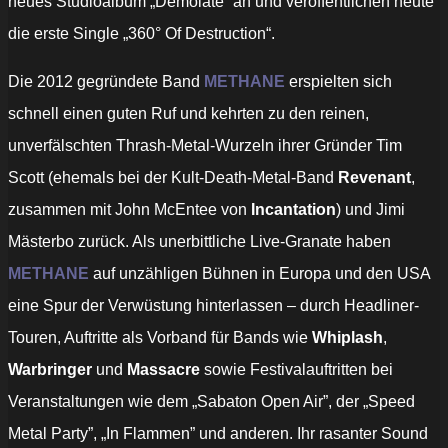
neues Studioalbum „Demolate“ an und veröffentlichen heute
die erste Single „360° Of Destruction“.
Die 2012 gegründete Band
METHANE
erspielten sich
schnell einen guten Ruf und kehrten zu den reinen,
unverfälschten Thrash-Metal-Wurzeln ihrer Gründer Tim
Scott (ehemals bei der Kult-Death-Metal-Band
Revenant
,
zusammen mit John McEntee von
Incantation
) und Jimi
Mästerbo zurück. Als unerbittliche Live-Granate haben
METHANE
auf unzähligen Bühnen in Europa und den USA
eine Spur der Verwüstung hinterlassen – durch Headliner-
Touren, Auftritte als Vorband für Bands wie
Whiplash
,
Warbringer
und
Massacre
sowie Festivalauftritten bei
Veranstaltungen wie dem „Sabaton Open Air”, der „Speed
Metal Party”, „In Flammen” und anderen. Ihr rasanter Sound