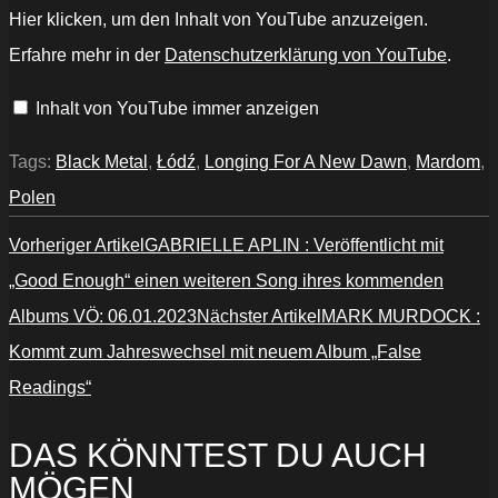
„Mardom
Hier klicken, um den Inhalt von YouTube anzuzeigen.
–
Longing
Erfahre mehr in der
Datenschutzerklärung von YouTube
.
for
a
New
Inhalt von YouTube immer anzeigen
Dawn
(Full
EP)“
von
Tags:
Black Metal
,
Łódź
,
Longing For A New Dawn
,
Mardom
,
YouTube
anzeigen
Polen
Vorheriger Artikel
GABRIELLE APLIN : Veröffentlicht mit
„Good Enough“ einen weiteren Song ihres kommenden
Albums VÖ: 06.01.2023
Nächster Artikel
MARK MURDOCK :
Kommt zum Jahreswechsel mit neuem Album „False
Readings“
DAS KÖNNTEST DU AUCH
MÖGEN