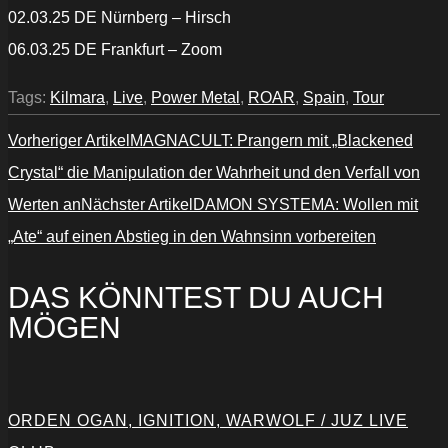
02.03.25 DE Nürnberg – Hirsch
06.03.25 DE Frankfurt – Zoom
Tags:
Kilmara
,
Live
,
Power Metal
,
ROAR
,
Spain
,
Tour
Vorheriger Artikel
MAGNACULT: Prangern mit „Blackened
Crystal“ die Manipulation der Wahrheit und den Verfall von
Werten an
Nächster Artikel
DAMON SYSTEMA: Wollen mit
„Ate“ auf einen Abstieg in den Wahnsinn vorbereiten
DAS KÖNNTEST DU AUCH
MÖGEN
ORDEN OGAN, IGNITION, WARWOLF / JUZ LIVE