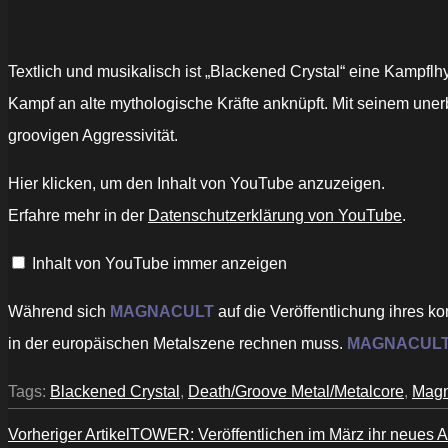
Textlich und musikalisch ist „Blackened Crystal“ eine Kampfl
Kampf an alte mythologische Kräfte anknüpft. Mit seinem unerb
groovigen Aggressivität.
„MagnaCult
Hier klicken, um den Inhalt von YouTube anzuzeigen.
Blackened
Crystal“
Erfahre mehr in der
Datenschutzerklärung von YouTube
.
von
YouTube
anzeigen
Inhalt von YouTube immer anzeigen
Während sich
MAGNACULT
auf die Veröffentlichung ihres ko
in der europäischen Metalszene rechnen muss.
MAGNACUL
Tags:
Blackened Crystal
,
Death/Groove Metal/Metalcore
,
Magn
Vorheriger Artikel
TOWER: Veröffentlichen im März ihr neues A