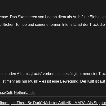
hymne. Das Skandieren von Legion dient als Aufruf zur Einheit 
ittlichen Tempo und seiner enormen Intensität ist der Track die
mmenden Albums „Lucis“ vorbereitet, bestätigt ihr neuester Track
T
ist mehr als nur Musik – es ist eine Bewegung. Der Kult ist auf 
aaCult
,
Netherlands
lbum „Let There Be Dark“
Nächster Artikel
KILMARA: Als Suppor