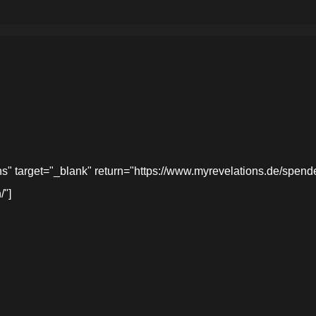
target="_blank" return="https://www.myrevelations.de/spende-
/"]