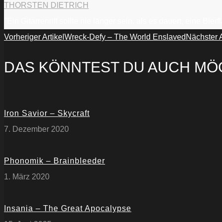
THORSTEN DIETRICH
"Ein Gitarrenriff sollte nie länger sein, als es dauert, eine Bi
Vorheriger Artikel
Wreck-Defy – The World Enslaved
Nächster A
DAS KÖNNTEST DU AUCH MÖ
Iron Savior – Skycraft
7. Dezember 2020
Phonomik – Brainbleeder
1. März 2020
Insania – The Great Apocalypse