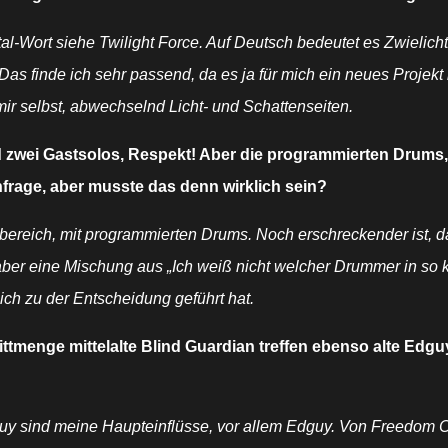
etal-Wort siehe Twilight Force. Auf Deutsch bedeutet es Zwieli
as finde ich sehr passend, da es ja für mich ein neues Projekt 
ir selbst, abwechselnd Licht- und Schattenseiten.
 zwei Gastsolos, Respekt! Aber die programmierten Drums, sorr
nfrage, aber musste das denn wirklich sein?
reich, mit programmierten Drums. Noch erschreckender ist, dass
aber eine Mischung aus „Ich weiß nicht welcher Drummer in so k
mich zu der Entscheidung geführt hat.
hnittmenge mittelalte Blind Guardian treffen ebenso alte 
uy sind meine Haupteinflüsse, vor allem Edguy. Von Freedom Cal