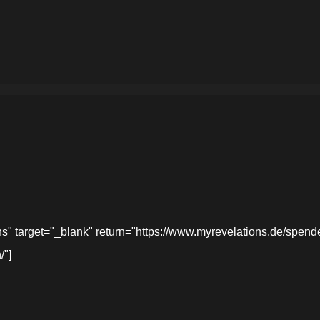
target="_blank" return="https://www.myrevelations.de/spende-
/"]