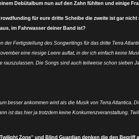
seinem Debütalbum nun auf den Zahn fühlten und einige Frag
 Crowdfunding für eure dritte Scheibe die zweite ist gar nic
aus, im Fahrwasser deiner Band ist?
 der Fertigstellung des Songwritings für das dritte Terra Atlan
ember eine riesige Leere auftat, in der ich einfach keine Mus
gie rauszulassen. Die Songs sind auch teilweise schon sieben 
bum besser ankommen wird als die Musik von Terra Atlantica.
 ist das hier ja trotzdem keine Konkurrenzveranstaltung. Twilig
„Twilight Zone“ und Blind Guardian denken die den Begriff 