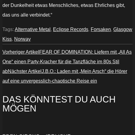
der Dunkelheit etwas Menschliches, etwas Ehrliches gibt,
das uns alle verbindet.“
Tags:
Alternative Metal
,
Eclipse Records
,
Forsaken
,
Glasgow
Kiss
,
Norway
Vorheriger Artikel
FEAR OF DOMINATION: Liefern mit „All As
One“ einen Party-Kracher für die Tanzfläche im 80s Stil
ab
Nächster Artikel
J.B.O.: Laden mit „Mein Arsch“ die Hörer
auf eine unvergesslich-chaotische Reise ein
DAS KÖNNTEST DU AUCH
MÖGEN