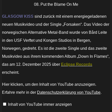
08. Put the Blame On Me
GLASGOW KISS
sind zurück mit einem energiegeladenen
neuen Musikvideo und der Single „Forsaken“. Das Video der
norwegischen Alternative Metal-Band wurde von Bård Leite
in den USF Verftet und Kongen Studios in Bergen,
Norwegen, gedreht. Es ist die zweite Single und das zweite
Musikvideo aus ihrem kommenden Album „Down In Flames“,
das am 12. Dezember 2025 über
Eclipse Records
erscheint.
„GLASGOW
Hier klicken, um den Inhalt von YouTube anzuzeigen.
KISS
–
Erfahre mehr in der
Datenschutzerklärung von YouTube
.
Forsaken
(OFFICIAL
MUSIC
Inhalt von YouTube immer anzeigen
VIDEO)
[Alternative