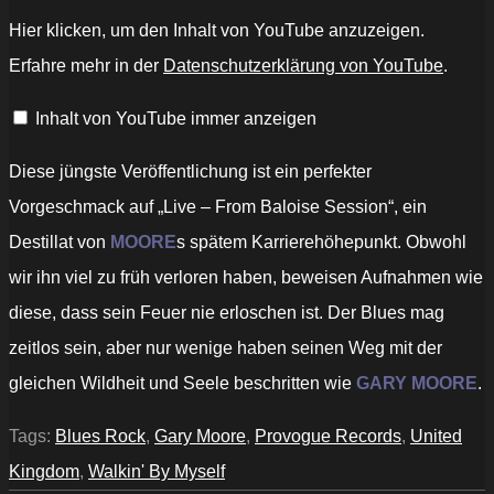
„Gary
Hier klicken, um den Inhalt von YouTube anzuzeigen.
Moore
–
Erfahre mehr in der
Datenschutzerklärung von YouTube
.
Walking
By
Myself
Inhalt von YouTube immer anzeigen
(Official
Audio)“
von
YouTube
Diese jüngste Veröffentlichung ist ein perfekter
anzeigen
Vorgeschmack auf „Live – From Baloise Session“, ein
Destillat von
MOORE
s spätem Karrierehöhepunkt. Obwohl
wir ihn viel zu früh verloren haben, beweisen Aufnahmen wie
diese, dass sein Feuer nie erloschen ist. Der Blues mag
zeitlos sein, aber nur wenige haben seinen Weg mit der
gleichen Wildheit und Seele beschritten wie
GARY MOORE
.
Tags:
Blues Rock
,
Gary Moore
,
Provogue Records
,
United
Kingdom
,
Walkin' By Myself