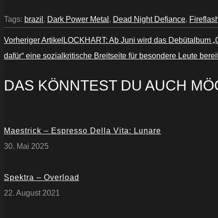
Tags:
brazil
,
Dark Power Metal
,
Dead Night Defiance
,
Firefla
Vorheriger Artikel
LOCKHART: Ab Juni wird das Debütalbum „Ci
dafür“ eine sozialkritische Breitseite für besondere Leute berei
DAS KÖNNTEST DU AUCH MÖ
Maestrick – Espresso Della Vita: Lunare
30. Mai 2025
Spektra – Overload
22. August 2021