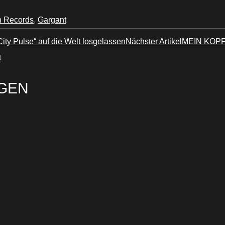
sh Records
,
Gargant
ty Pulse“ auf die Welt losgelassen
Nächster Artikel
MEIN KOPF 
t
GEN