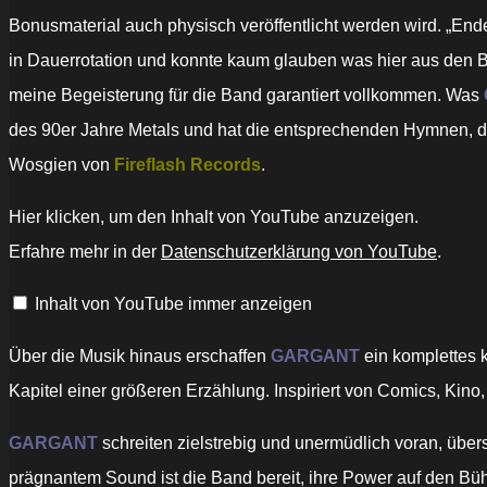
Bonusmaterial auch physisch veröffentlicht werden wird. „Ende
in Dauerrotation und konnte kaum glauben was hier aus den Bo
meine Begeisterung für die Band garantiert vollkommen. Was
des 90er Jahre Metals und hat die entsprechenden Hymnen, die
Wosgien von
Fireflash Records
.
„Gargant
Hier klicken, um den Inhalt von YouTube anzuzeigen.
–
Stormfall
Erfahre mehr in der
Datenschutzerklärung von YouTube
.
[Official
Video]“
von
Inhalt von YouTube immer anzeigen
YouTube
anzeigen
Über die Musik hinaus erschaffen
GARGANT
ein komplettes 
Kapitel einer größeren Erzählung. Inspiriert von Comics, Kino,
GARGANT
schreiten zielstrebig und unermüdlich voran, übe
prägnantem Sound ist die Band bereit, ihre Power auf den Büh