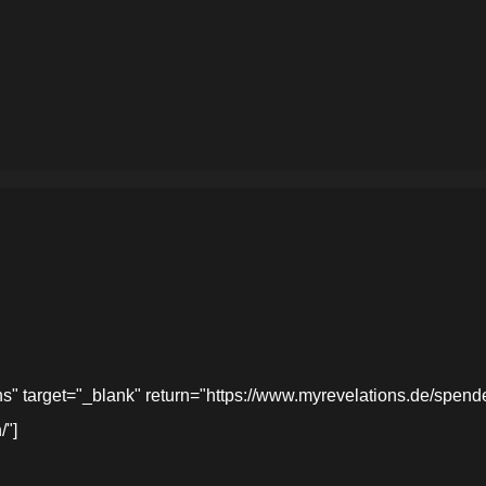
target="_blank" return="https://www.myrevelations.de/spende-
/"]