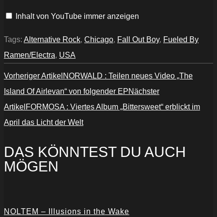
Love
From
Inhalt von YouTube immer anzeigen
The
Other
Side
(Official
Tags:
Alternative Rock
,
Chicago
,
Fall Out Boy
,
Fueled By
Video)“
von
Ramen/Electra
,
USA
YouTube
anzeigen
Vorheriger Artikel
NORWALD : Teilen neues Video „The
Island Of Airlevan“ von folgender EP
Nächster
Artikel
FORMOSA : Viertes Album „Bittersweet“ erblickt im
April das Licht der Welt
DAS KÖNNTEST DU AUCH
MÖGEN
NOLTEM – Illusions in the Wake