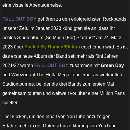
eine visuelle Abenteuerreise.
FALL OUT BOY
gehören zu den erfolgreichsten Rockbands
unserer Zeit. Im Januar 2023 kündigten sie an, dass ihr
achtes Studioalbum „So Much (For) Stardust“ am 24. März
2023 über
Fueled By Ramen/Elektra
erscheinen wird. Es ist
das erste neue Album der Band seit mehr als fünf Jahren.
2021/22 waren
FALL OUT BOY
zusammen mit
Green Day
und
Weezer
auf The Hella Mega Tour, einer ausverkauften
Stadiontournee, bei der die drei Bands zum ersten Mal
gemeinsam tourten und weltweit vor über einer Million Fans
spielten.
„Fall
Hier klicken, um den Inhalt von YouTube anzuzeigen.
Out
Boy
Erfahre mehr in der
Datenschutzerklärung von YouTube
.
–