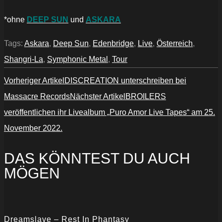
*ohne
DEEP SUN
und
ASKARA
Tags:
Askara
,
Deep Sun
,
Edenbridge
,
Live
,
Österreich
,
Shangri-La
,
Symphonic Metal
,
Tour
Vorheriger Artikel
DISCREATION unterschreiben bei
Massacre Records
Nächster Artikel
BROILERS
veröffentlichen ihr Livealbum „Puro Amor Live Tapes“ am 25.
November 2022.
DAS KÖNNTEST DU AUCH
MÖGEN
Dreamslave – Rest In Phantasy