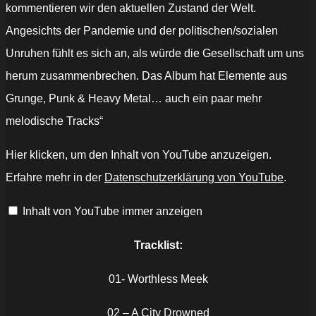
kommentieren wir den aktuellen Zustand der Welt.
Angesichts der Pandemie und der politischen/sozialen
Unruhen fühlt es sich an, als würde die Gesellschaft um uns
herum zusammenbrechen. Das Album hat Elemente aus
Grunge, Punk & Heavy Metal… auch ein paar mehr
melodische Tracks“
„Jaded
Hier klicken, um den Inhalt von YouTube anzuzeigen.
Truth
–
Erfahre mehr in der
Datenschutzerklärung von YouTube
.
Lapse
In
Judgement
Inhalt von YouTube immer anzeigen
(OFFICIAL
VIDEO)“
von
YouTube
Tracklist:
anzeigen
01- Worthless Meek
02 – A City Drowned