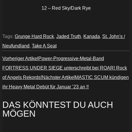
12 – Red Sky/Dark Rye
Tags:
Grunge Hard Rock
,
Jaded Truth
,
Kanada
,
St. John's /
Neufundland
,
Take A Seat
Vorheriger Artikel
Power-Progressive-Metal-Band
FORTRESS UNDER SIEGE unterschreibt bei ROAR! Rock
of Angels Rekords!
Nächster Artikel
MASTIC SCUM kündigen
ihr Heavy Metal Debüt für Januar ’23 an !!
DAS KÖNNTEST DU AUCH
MÖGEN