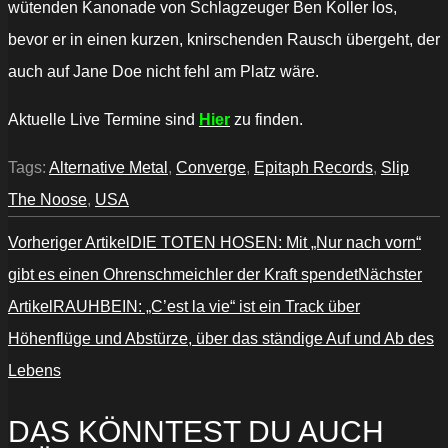
wütenden Kanonade von Schlagzeuger Ben Koller los,
bevor er in einen kurzen, knirschenden Rausch übergeht, der
auch auf Jane Doe nicht fehl am Platz wäre.
Aktuelle Live Termine sind
Hier
zu finden.
Tags:
Alternative Metal
,
Converge
,
Epitaph Records
,
Slip
The Noose
,
USA
Vorheriger Artikel
DIE TOTEN HOSEN: Mit „Nur nach vorn“
gibt es einen Ohrenschmeichler der Kraft spendet
Nächster
Artikel
RAUHBEIN: „C’est la vie“ ist ein Track über
Höhenflüge und Abstürze, über das ständige Auf und Ab des
Lebens
DAS KÖNNTEST DU AUCH