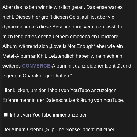
Aber das haben wir nie wirklich getan. Das erste war es
nicht. Dieses hier greift diesen Geist auf, ist aber viel
dynamischer als diese Beschreibung vermuten lässt. Für
mich tendiert es eher zu einem emotionalen Hardcore-
Album, während sich „Love Is Not Enough“ eher wie ein
Metal-Album anfühlt. Letztendlich haben wir einfach ein
weiteres
CONVERGE
-Album mit ganz eigener Identität und
eigenem Charakter geschaffen.“
„Converge
Hier klicken, um den Inhalt von YouTube anzuzeigen.
–
"Slip
Erfahre mehr in der
Datenschutzerklärung von YouTube
.
the
Noose"
(Full
Inhalt von YouTube immer anzeigen
Album
Stream)“
von
YouTube
Der Album-Opener „Slip The Noose“ bricht mit einer
anzeigen