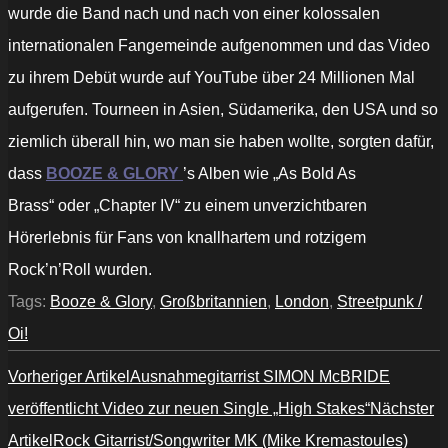
wurde die Band nach und nach von einer kolossalen
internationalen Fangemeinde aufgenommen und das Video
zu ihrem Debüt wurde auf YouTube über 24 Millionen Mal
aufgerufen. Tourneen in Asien, Südamerika, den USA und so
ziemlich überall hin, wo man sie haben wollte, sorgten dafür,
dass
BOOZE & GLORY
’s Alben wie
„As Bold As
Brass“
oder
„Chapter IV“
zu einem unverzichtbaren
Hörerlebnis für Fans von knallhartem und rotzigem
Rock’n’Roll wurden.
Tags:
Booze & Glory
,
Großbritannien
,
London
,
Streetpunk /
Oi!
Vorheriger Artikel
Ausnahmegitarrist SIMON McBRIDE
veröffentlicht Video zur neuen Single „High Stakes“
Nächster
Artikel
Rock Gitarrist/Songwriter MK (Mike Kremastoules)