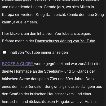
und nie endende Lügen. Gerade jetzt, wo sich Mitten in
Europa ein weiterer Krieg Bahn bricht, könnte der neue Song
kaum „aktueller“ sein.
„Booze
Hier klicken, um den Inhalt von YouTube anzuzeigen.
&
Glory
Erfahre mehr in der
Datenschutzerklärung von YouTube
.
–
"Betrayed"
–
Inhalt von YouTube immer anzeigen
Official
Video
(HD)“
von
BOOZE & GLORY
wurde
gegründet und war zunächst eine
YouTube
anzeigen
direkte Hommage an die Streetpunk- und Oi!-Bands der
britischen Szene der späten 70er und 80er Jahre. Dank
eines der mitreißendsten Songwritings, das seit langem aus
den Straßen der britischen Hauptstadt kam, und einer
heroischen und rücksichtslosen Hingabe an Live-Auftritte,