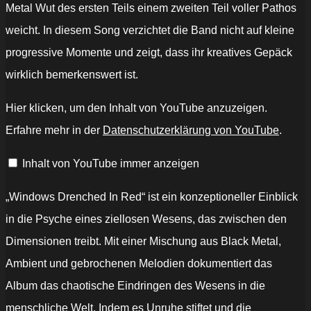
Metal Wut des ersten Teils einem zweiten Teil voller Pathos
weicht. In diesem Song verzichtet die Band nicht auf kleine
progressive Momente und zeigt, dass ihr kreatives Gepäck
wirklich bemerkenswert ist.
„Blood
Hier klicken, um den Inhalt von YouTube anzuzeigen.
Brain
Barrier
Erfahre mehr in der
Datenschutzerklärung von YouTube
.
–
Windows
Drenched
Inhalt von YouTube immer anzeigen
in
Red“
von
YouTube
„Windows Drenched In Red“ ist ein konzeptioneller Einblick
anzeigen
in die Psyche eines ziellosen Wesens, das zwischen den
Dimensionen treibt. Mit einer Mischung aus Black Metal,
Ambient und gebrochenen Melodien dokumentiert das
Album das chaotische Eindringen des Wesens in die
menschliche Welt. Indem es Unruhe stiftet und die