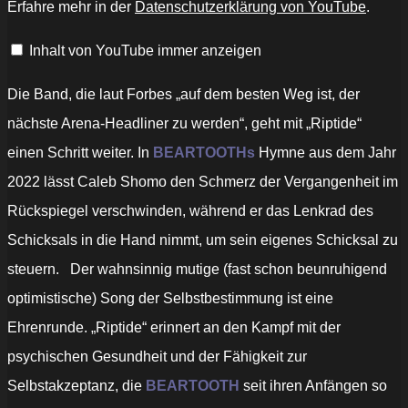
Erfahre mehr in der
Datenschutzerklärung von YouTube
.
(Official
Music
Video)“
Inhalt von YouTube immer anzeigen
von
YouTube
anzeigen
Die Band, die laut Forbes „auf dem besten Weg ist, der
nächste Arena-Headliner zu werden“, geht mit „Riptide“
einen Schritt weiter. In
BEARTOOTHs
Hymne aus dem Jahr
2022 lässt Caleb Shomo den Schmerz der Vergangenheit im
Rückspiegel verschwinden, während er das Lenkrad des
Schicksals in die Hand nimmt, um sein eigenes Schicksal zu
steuern. Der wahnsinnig mutige (fast schon beunruhigend
optimistische) Song der Selbstbestimmung ist eine
Ehrenrunde. „Riptide“ erinnert an den Kampf mit der
psychischen Gesundheit und der Fähigkeit zur
Selbstakzeptanz, die
BEARTOOTH
seit ihren Anfängen so