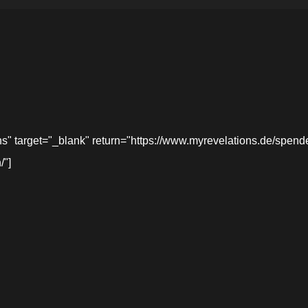
target="_blank" return="https://www.myrevelations.de/spende-
/"]