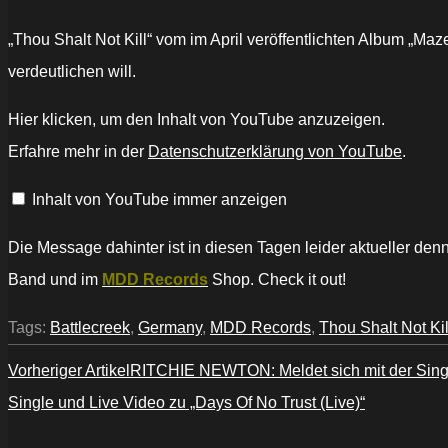
„Thou Shalt Not Kill“ vom im April veröffentlichten Album „Maze
verdeutlichen will.
„BATTLECREEK
Hier klicken, um den Inhalt von YouTube anzuzeigen.
–
Thou
Erfahre mehr in der
Datenschutzerklärung von YouTube
.
Shalt
Not
Kill
Inhalt von YouTube immer anzeigen
(official
video)“
von
YouTube
Die Message dahinter ist in diesen Tagen leider aktueller den
anzeigen
Band und im
MDD Records
Shop. Check it out!
Tags:
Battlecreek
,
Germany
,
MDD Records
,
Thou Shalt Not Kil
Vorheriger Artikel
RITCHIE NEWTON: Meldet sich mit der Singl
Single und Live Video zu „Days Of No Trust (Live)“