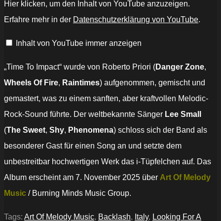
Hier klicken, um den Inhalt von YouTube anzuzeigen.
–
"Looking
Erfahre mehr in der
Datenschutzerklärung von YouTube
.
For
A
Stranger"
Inhalt von YouTube immer anzeigen
Official
Video“
von
YouTube
„Time To Impact“ wurde von Roberto Priori (
Danger Zone
,
anzeigen
Wheels Of Fire
,
Raintimes
) aufgenommen, gemischt und
gemastert, was zu einem sanften, aber kraftvollen Melodic-
Rock-Sound führte. Der weltbekannte Sänger
Lee Small
(
The Sweet
,
Shy
,
Phenomena
) schloss sich der Band als
besonderer Gast für einen Song an und setzte dem
unbestreitbar hochwertigen Werk das i-Tüpfelchen auf. Das
Album erscheint am 7. November 2025 über
Art Of Melody
Music
/ Burning Minds Music Group.
Tags:
Art Of Melody Music
,
Backlash
,
Italy
,
Looking For A