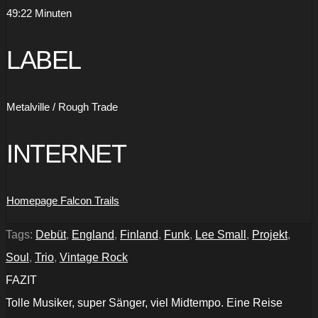
49:22 Minuten
LABEL
Metalville / Rough Trade
INTERNET
Homepage Falcon Trails
Tags:
Debüt
,
England
,
Finland
,
Funk
,
Lee Small
,
Projekt
,
Soul
,
Trio
,
Vintage Rock
FAZIT
Tolle Musiker, super Sänger, viel Midtempo. Eine Reise