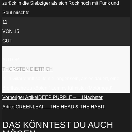
zurück in die Siebziger als sich Rock noch mit Funk und
Soul mischte.
11
VON 15
GUT
AUTOR
THORSTEN DIETRICH
"Ein Gitarrenriff sollte nie länger sein, als es dauert, eine
Bierflasche zu köpfen.“ Lemmy Kilmister (Motörhead)
Vorheriger Artikel
DEEP PURPLE – = 1
Nächster
Artikel
GREENLEAF – THE HEAD & THE HABIT
DAS KÖNNTEST DU AUCH