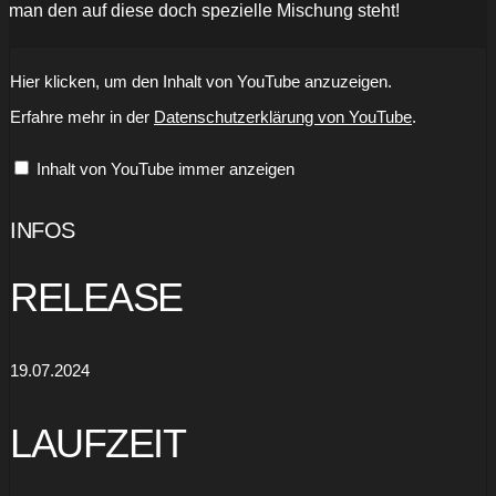
man den auf diese doch spezielle Mischung steht!
„Falcon
Hier klicken, um den Inhalt von YouTube anzuzeigen.
Trails
Last
Erfahre mehr in der
Datenschutzerklärung von YouTube
.
Hearts
Of
Fire
Inhalt von YouTube immer anzeigen
(official
video)“
von
YouTube
INFOS
anzeigen
RELEASE
19.07.2024
LAUFZEIT