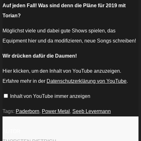
Auf jeden Fall! Was sind denn die Pläne für 2019 mit
Torian?
Möglichst viele und dabei gute Shows spielen, das
Equipment hier und da modifizieren, neue Songs schreiben!
Wir drücken dafür die Daumen!
„TORIAN
Hier klicken, um den Inhalt von YouTube anzuzeigen.
-
Evil
Erfahre mehr in der
Datenschutzerklärung von YouTube
.
vs
Evil
(official
Inhalt von YouTube immer anzeigen
music
video)
-
Ram
Tags:
Paderborn
,
Power Metal
,
Seeb Levermann
It
Down
Records“
von
AUTOR
YouTube
anzeigen