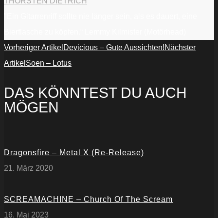
THORSTEN DIETRICH
"Ein Gitarrenriff sollte nie länger sein, als es dauert, eine
Bierflasche zu köpfen.“ Lemmy Kilmister (Motörhead)
Vorheriger Artikel
Devicious – Gute Aussichten!
Nächster
Artikel
Soen – Lotus
DAS KÖNNTEST DU AUCH
MÖGEN
Dragonsfire – Metal X (Re-Release)
21. März 2020
SCREAMACHINE – Church Of The Scream
16. Mai 2023