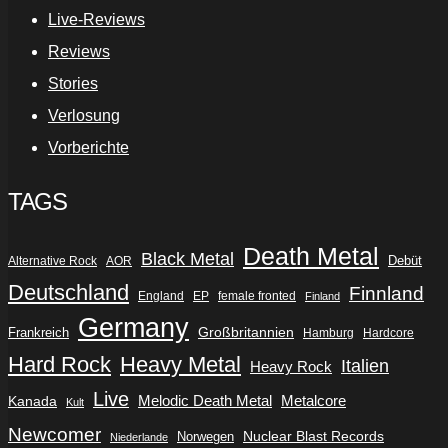
Live-Reviews
Reviews
Stories
Verlosung
Vorberichte
TAGS
Death Metal
Black Metal
Debüt
Alternative Rock
AOR
Deutschland
Finnland
England
EP
female fronted
Finland
Germany
Frankreich
Großbritannien
Hamburg
Hardcore
Hard Rock
Heavy Metal
Italien
Heavy Rock
Live
Metalcore
Kanada
Melodic Death Metal
Kult
Newcomer
Nuclear Blast Records
Norwegen
Niederlande