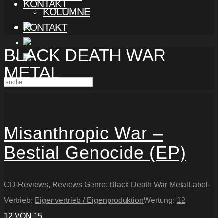
KONTAKT
KOLUMNE
KONTAKT
BLACK DEATH WAR
METAL
Misanthropic War –
Bestial Genocide (EP)
CD-Reviews
,
Reviews
Genre:
Black Death War Metal
Label-
Vertrieb:
Eigenvertrieb / Eigenproduktion
Wertung:
12
12
VON 15