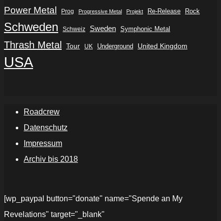
Power Metal
Re-Release
Rock
Prog
Progressive Metal
Projekt
Schweden
Sweden
Symphonic Metal
Schweiz
Thrash Metal
Tour
Underground
United Kingdom
UK
USA
Roadcrew
Datenschutz
Impressum
Archiv bis 2018
[wp_paypal button="donate" name="Spende an My
Revelations" target="_blank"