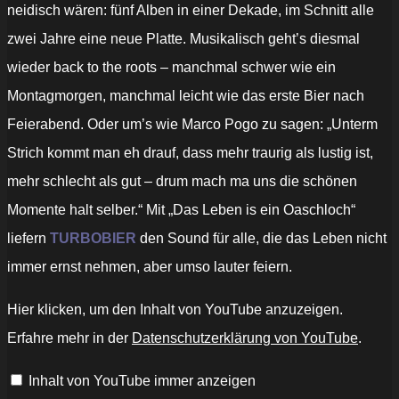
neidisch wären: fünf Alben in einer Dekade, im Schnitt alle
zwei Jahre eine neue Platte. Musikalisch geht’s diesmal
wieder back to the roots – manchmal schwer wie ein
Montagmorgen, manchmal leicht wie das erste Bier nach
Feierabend. Oder um’s wie Marco Pogo zu sagen: „Unterm
Strich kommt man eh drauf, dass mehr traurig als lustig ist,
mehr schlecht als gut – drum mach ma uns die schönen
Momente halt selber.“ Mit „Das Leben is ein Oaschloch“
liefern
TURBOBIER
den Sound für alle, die das Leben nicht
immer ernst nehmen, aber umso lauter feiern.
„TURBOBIER
Hier klicken, um den Inhalt von YouTube anzuzeigen.
–
Walter
Erfahre mehr in der
Datenschutzerklärung von YouTube
.
Schwede
(OFFIZIELLES
VIDEO)“
Inhalt von YouTube immer anzeigen
von
YouTube