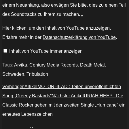
einem Neuanfang, also erwägen Sie bitte, dies zu einem Teil
des Soundtracks zu Ihrem zu machen. „
„TRIBULATION
Hier klicken, um den Inhalt von YouTube anzuzeigen.
–
Axis
Erfahre mehr in der
Datenschutzerklärung von YouTube
.
Mundi
(OFFICIAL
VIDEO)“
Inhalt von YouTube immer anzeigen
von
YouTube
anzeigen
Tags:
Arvika
,
Century Media Records
,
Death Metal
,
Schweden
,
Tribulation
Vorheriger Artikel
MOTÖRHEAD : Teilen unveröffentlichten
Song „Greedy Bastards“
Nächster Artikel
URIAH HEEP : Die
Classic Rocker geben mit der zweiten Single „Hurricane“ ein
erneutes Lebenszeichen