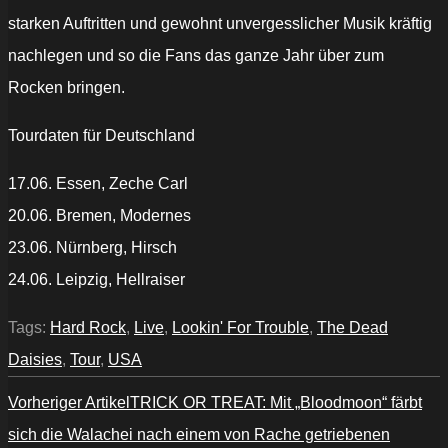
starken Auftritten und gewohnt unvergesslicher Musik kräftig
nachlegen und so die Fans das ganze Jahr über zum
Rocken bringen.
Tourdaten für Deutschland
17.06. Essen, Zeche Carl
20.06. Bremen, Modernes
23.06. Nürnberg, Hirsch
24.06. Leipzig, Hellraiser
Tags:
Hard Rock
,
Live
,
Lookin' For Trouble
,
The Dead
Daisies
,
Tour
,
USA
Vorheriger Artikel
TRICK OR TREAT: Mit „Bloodmoon“ färbt
sich die Walachei nach einem von Rache getriebenen