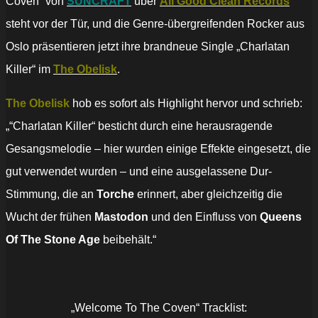
Coven“ von
SUNCRAFT
über
All Good Clean Records
steht vor der Tür, und die Genre-übergreifenden Rocker aus
Oslo präsentieren jetzt ihre brandneue Single „Charlatan
Killer“ im
The Obelisk
.
The Obelisk
hob es sofort als Highlight hervor und schrieb:
„“Charlatan Killer“ besticht durch eine herausragende
Gesangsmelodie – hier wurden einige Effekte eingesetzt, die
gut verwendet wurden – und eine ausgelassene Dur-
Stimmung, die an
Torche
erinnert, aber gleichzeitig die
Wucht der frühen
Mastodon
und den Einfluss von
Queens
Of The Stone Age
beibehält.“
„Welcome To The Coven“ Tracklist: