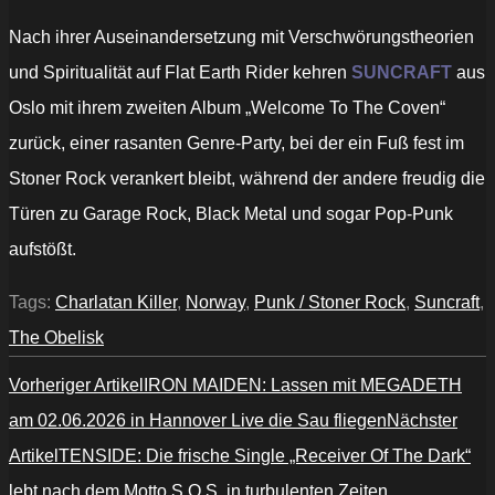
Nach ihrer Auseinandersetzung mit Verschwörungstheorien
und Spiritualität auf Flat Earth Rider kehren
SUNCRAFT
aus
Oslo mit ihrem zweiten Album „Welcome To The Coven“
zurück, einer rasanten Genre-Party, bei der ein Fuß fest im
Stoner Rock verankert bleibt, während der andere freudig die
Türen zu Garage Rock, Black Metal und sogar Pop-Punk
aufstößt.
Tags:
Charlatan Killer
,
Norway
,
Punk / Stoner Rock
,
Suncraft
,
The Obelisk
Vorheriger Artikel
IRON MAIDEN: Lassen mit MEGADETH
am 02.06.2026 in Hannover Live die Sau fliegen
Nächster
Artikel
TENSIDE: Die frische Single „Receiver Of The Dark“
lebt nach dem Motto S.O.S. in turbulenten Zeiten