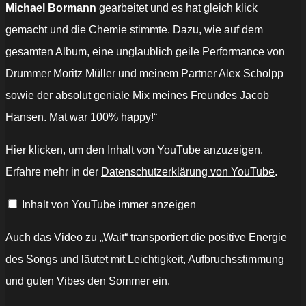
Michael Bormann
gearbeitet und es hat gleich klick
gemacht und die Chemie stimmte. Dazu, wie auf dem
gesamten Album, eine unglaublich geile Performance von
Drummer Moritz Müller und meinem Partner Alex Scholpp
sowie der absolut geniale Mix meines Freundes Jacob
Hansen. Mat war 100% happy!“
„SINNER
Hier klicken, um den Inhalt von YouTube anzuzeigen.
–
Wait
Erfahre mehr in der
Datenschutzerklärung von YouTube
.
(Official
Music
Video)“
Inhalt von YouTube immer anzeigen
von
YouTube
anzeigen
Auch das Video zu „Wait“ transportiert die positive Energie
des Songs und läutet mit Leichtigkeit, Aufbruchsstimmung
und guten Vibes den Sommer ein.