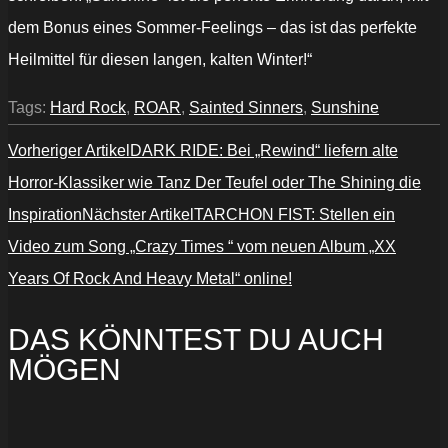
dem Bonus eines Sommer-Feelings – das ist das perfekte
Heilmittel für diesen langen, kalten Winter!“
Tags:
Hard Rock
,
ROAR
,
Sainted Sinners
,
Sunshine
Vorheriger Artikel
DARK RIDE: Bei „Rewind“ liefern alte
Horror-Klassiker wie Tanz Der Teufel oder The Shining die
Inspiration
Nächster Artikel
TARCHON FIST: Stellen ein
Video zum Song „Crazy Times “ vom neuen Album „XX
Years Of Rock And Heavy Metal“ online!
DAS KÖNNTEST DU AUCH
MÖGEN