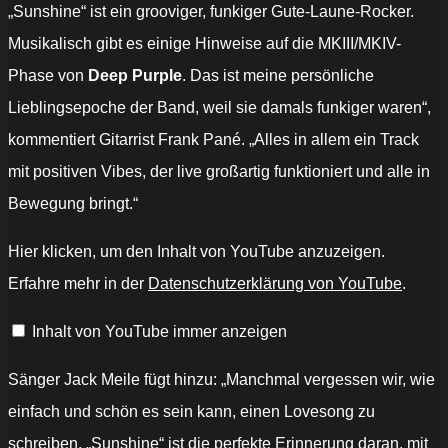
„Sunshine“ ist ein grooviger, funkiger Gute-Laune-Rocker.
Musikalisch gibt es einige Hinweise auf die MKIII/MKIV-
Phase von
Deep Purple
. Das ist meine persönliche
Lieblingsepoche der Band, weil sie damals funkiger waren“,
kommentiert Gitarrist Frank Pané. „Alles in allem ein Track
mit positiven Vibes, der live großartig funktioniert und alle in
Bewegung bringt.“
„SAINTED
Hier klicken, um den Inhalt von YouTube anzuzeigen.
SINNERS
–
Erfahre mehr in der
Datenschutzerklärung von YouTube
.
Sunshine
(Official
Music
Inhalt von YouTube immer anzeigen
Video)“
von
YouTube
anzeigen
Sänger Jack Meile fügt hinzu: „Manchmal vergessen wir, wie
einfach und schön es sein kann, einen Lovesong zu
schreiben. „Sunshine“ ist die perfekte Erinnerung daran, mit