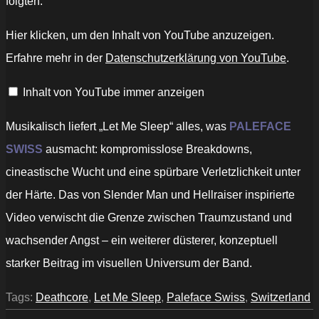
folgten.
„PALEFACE
Hier klicken, um den Inhalt von YouTube anzuzeigen.
SWISS
–
Erfahre mehr in der
Datenschutzerklärung von YouTube
.
LET
ME
SLEEP“
Inhalt von YouTube immer anzeigen
von
YouTube
anzeigen
Musikalisch liefert „Let Me Sleep“ alles, was
PALEFACE
SWISS
ausmacht: kompromisslose Breakdowns,
cineastische Wucht und eine spürbare Verletzlichkeit unter
der Härte. Das von Slender Man und Hellraiser inspirierte
Video verwischt die Grenze zwischen Traumzustand und
wachsender Angst – ein weiterer düsterer, konzeptuell
starker Beitrag im visuellen Universum der Band.
Tags:
Deathcore
,
Let Me Sleep
,
Paleface Swiss
,
Switzerland