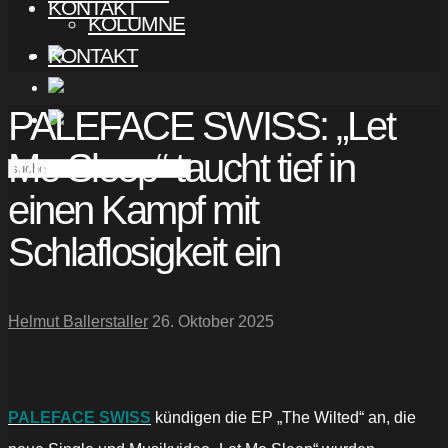
KONTAKT
KOLUMNE
KONTAKT
PALEFACE SWISS: „Let
Me Sleep“ taucht tief in
einen Kampf mit
Schlaflosigkeit ein
Helmut Ballerstaller
26. Oktober 2025
PALEFACE SWISS
kündigen die EP „The Wilted“ an, die